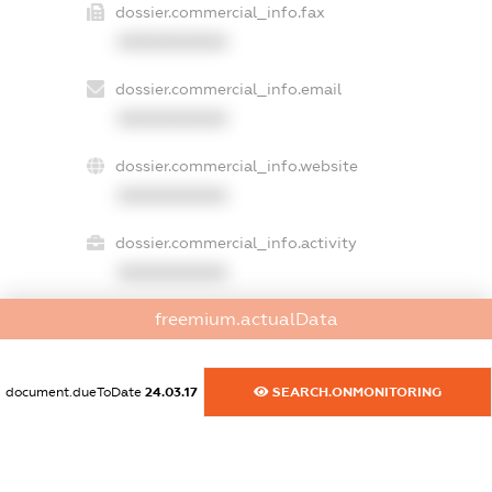
dossier.commercial_info.fax
XXXXXXXXXX
dossier.commercial_info.email
XXXXXXXXXX
dossier.commercial_info.website
XXXXXXXXXX
dossier.commercial_info.activity
XXXXXXXXXX
freemium.actualData
freemium.exampleText_1
freemium.exampleText_2
document.dueToDate
24.03.17
SEARCH.ONMONITORING
freemium.anonymousPerSearch2
FREEMIUM.DETAILS
FREEMIUM.REGISTER