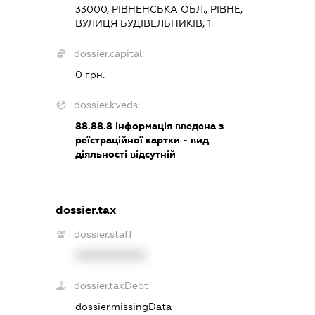
33000, РІВНЕНСЬКА ОБЛ., РІВНЕ,
ВУЛИЦЯ БУДІВЕЛЬНИКІВ, 1
dossier.capital:
0 грн.
dossier.kveds:
88.88.8
інформація введена з
реїстраційної картки - вид
діяльності відсутній
dossier.tax
dossier.staff
XXXXXXXXXX
dossier.taxDebt
dossier.missingData