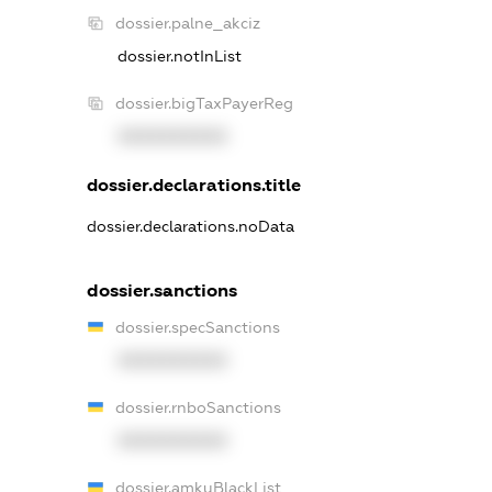
dossier.palne_akciz
dossier.notInList
dossier.bigTaxPayerReg
XXXXXXXXXX
dossier.declarations.title
dossier.declarations.noData
dossier.sanctions
dossier.specSanctions
XXXXXXXXXX
dossier.rnboSanctions
XXXXXXXXXX
dossier.amkuBlackList