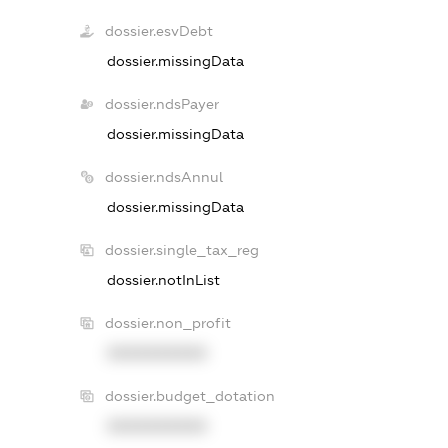
dossier.esvDebt
dossier.missingData
dossier.ndsPayer
dossier.missingData
dossier.ndsAnnul
dossier.missingData
dossier.single_tax_reg
dossier.notInList
dossier.non_profit
XXXXXXXXXX
dossier.budget_dotation
XXXXXXXXXX