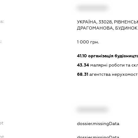
XXXXXXXXXX
s:
УКРАЇНА, 33028, РІВНЕНСЬ
ДРАГОМАНОВА, БУДИНОК 1
:
1 000 грн.
41.10
організація будівницт
43.34
малярні роботи та ск
68.31
агентства нерухомост
XXXXXXXXXX
bt
dossier.missingData
bt
dossier.missingData