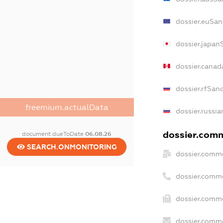
dossier.euSan
dossier.japan
dossier.canad
dossier.rfSan
freemium.actualData
dossier.russia
dossier.comm
document.dueToDate
06.08.26
SEARCH.ONMONITORING
dossier.comme
dossier.comm
dossier.comme
dossier.comme