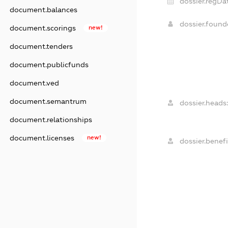
dossier.regDa
document.balances
dossier.foun
document.scorings
new!
document.tenders
document.publicfunds
document.ved
document.semantrum
dossier.heads:
document.relationships
document.licenses
new!
dossier.benefi