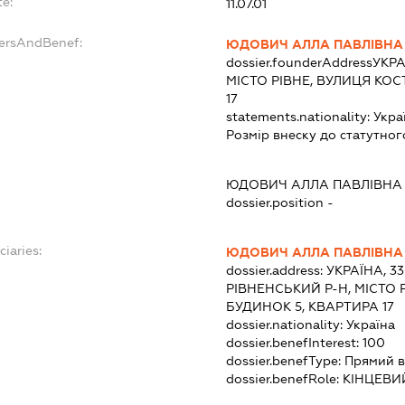
te:
11.07.01
dersAndBenef:
ЮДОВИЧ АЛЛА ПАВЛІВНА
dossier.founderAddress
УКРА
МІСТО РІВНЕ, ВУЛИЦЯ КО
17
statements.nationality:
Укра
Розмір внеску до статутног
ЮДОВИЧ АЛЛА ПАВЛІВНА
dossier.position -
ciaries:
ЮДОВИЧ АЛЛА ПАВЛІВНА
dossier.address:
УКРАЇНА, 33
РІВНЕНСЬКИЙ Р-Н, МІСТО 
БУДИНОК 5, КВАРТИРА 17
dossier.nationality:
Україна
dossier.benefInterest:
100
dossier.benefType:
Прямий в
dossier.benefRole:
КІНЦЕВИ