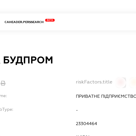
BETA
CAHEADER.PERSSEARCH
 БУДПРОМ
riskFactors.title
0
ame:
ПРИВАТНЕ ПІДПРИЄМСТВО
bType:
-
23304464