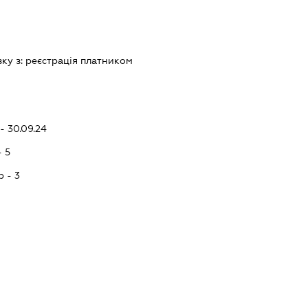
зку з:
реєстрацiя платником
- 30.09.24
- 5
p - 3