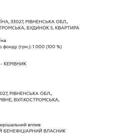
ЇНА, 33027, РІВНЕНСЬКА ОБЛ.,
СТРОМСЬКА, БУДИНОК 5, КВАРТИРА
їна
о фонду (грн.):
1 000
(100 %)
-
КЕРІВНИК
027, РІВНЕНСЬКА ОБЛ.,
РІВНЕ, ВУЛ.КОСТРОМСЬКА,
ирішальний вплив
Й БЕНЕФІЦІАРНИЙ ВЛАСНИК