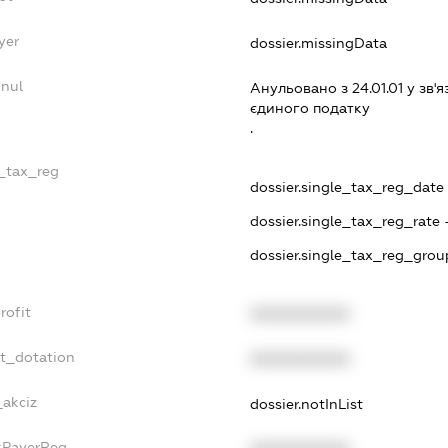
yer
dossier.missingData
nnul
Анульовано з 24.01.01 у зв'я
єдиного податку
.
e_tax_reg
dossier.single_tax_reg_date 
dossier.single_tax_reg_rate 
dossier.single_tax_reg_grou
rofit
XXXXXXXXXX
et_dotation
XXXXXXXXXX
_akciz
dossier.notInList
axPayerReg