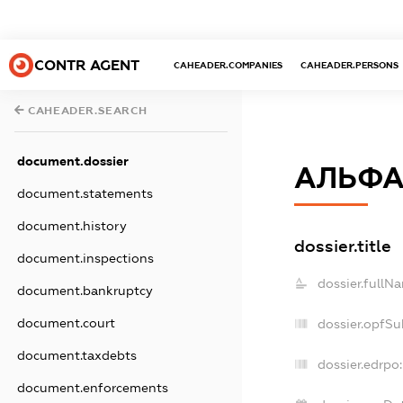
CONTR AGENT
CAHEADER.COMPANIES
CAHEADER.PERSONS
CAHEADER.SEARCH
document.dossier
АЛЬФА
document.statements
document.history
dossier.title
document.inspections
dossier.fullN
document.bankruptcy
document.court
dossier.opfSu
document.taxdebts
dossier.edrpo:
document.enforcements