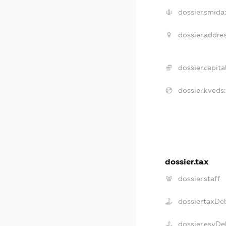
dossier.smida:
dossier.addres
dossier.capital
dossier.kveds:
dossier.tax
dossier.staff
dossier.taxDe
dossier.esvDe