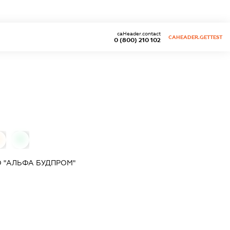
caHeader.contact
CAHEADER.GETTEST
0 (800) 210 102
0
0
 "АЛЬФА БУДПРОМ"