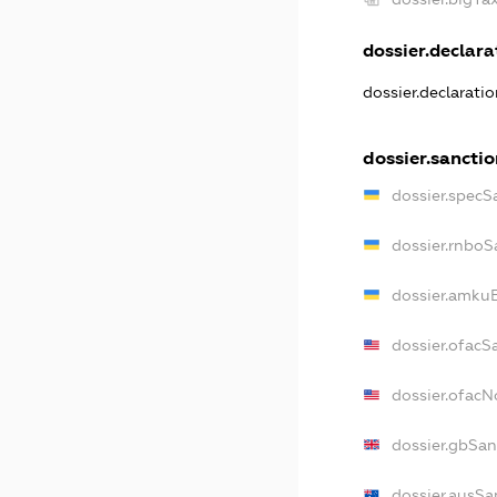
dossier.declarat
dossier.declarati
dossier.sanctio
dossier.specS
dossier.rnboS
dossier.amkuB
dossier.ofacS
dossier.ofac
dossier.gbSan
dossier.ausSa