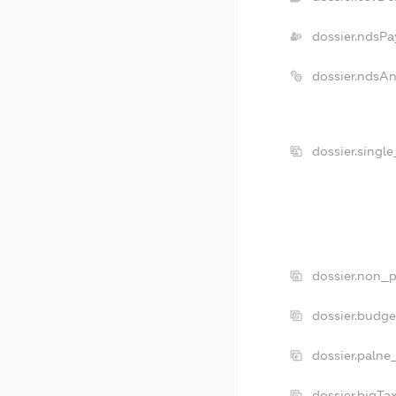
dossier.ndsPa
dossier.ndsA
dossier.singl
dossier.non_p
dossier.budg
dossier.palne
dossier.bigT