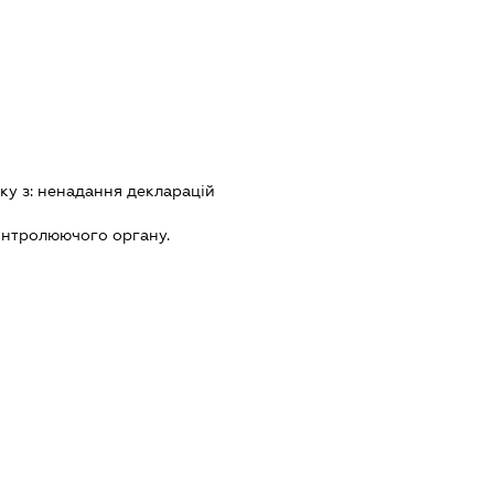
ку з:
ненадання декларацiй
онтролюючого органу.