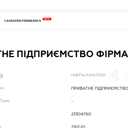
BETA
CAHEADER.PERSSEARCH
НЕ ПIДПРИЄМСТВО ФIРМА
riskFactors.title
0
0
me:
ПРИВАТНЕ ПIДПРИЄМСТВО
Type:
-
23304760
:
29.12.01