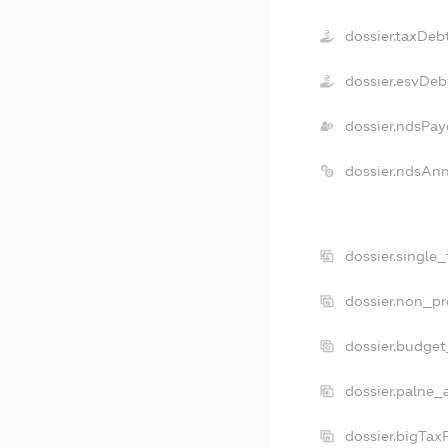
dossier.taxDeb
dossier.esvDeb
dossier.ndsPay
dossier.ndsAn
dossier.single
dossier.non_pr
dossier.budge
dossier.palne_
dossier.bigTax