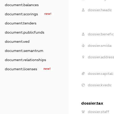
document.balances
dossier.heads:
document.scorings
new!
document.tenders
document.publicfunds
dossier.benefici
document.ved
dossier.smida:
document.semantrum
dossier.address
document.relationships
document.licenses
new!
dossier.capital:
dossier.kveds:
dossier.tax
dossier.staff