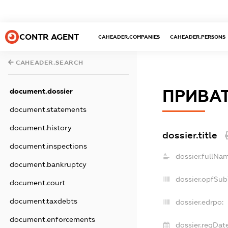
CONTR AGENT
CAHEADER.COMPANIES
CAHEADER.PERSONS
CAHEADER.SEARCH
document.dossier
ПРИВАТ
document.statements
document.history
dossier.title
document.inspections
dossier.fullNa
document.bankruptcy
dossier.opfSub
document.court
document.taxdebts
dossier.edrpo:
document.enforcements
dossier.regDate