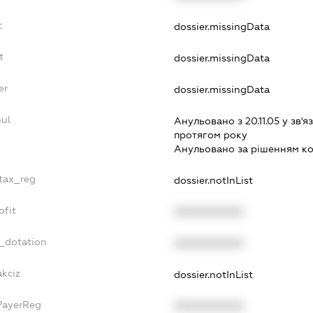
t
dossier.missingData
t
dossier.missingData
er
dossier.missingData
nul
Анульовано з 20.11.05 у зв'яз
протягом року
Анульовано за рiшенням к
_tax_reg
dossier.notInList
ofit
XXXXXXXXXX
t_dotation
XXXXXXXXXX
akciz
dossier.notInList
PayerReg
XXXXXXXXXX