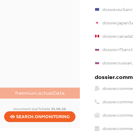
dossier.euSanc
dossier.japanS
dossier.canada
dossier.rfSanc
dossier.russian
dossier.comme
dossier.commer
freemium.actualData
dossier.commer
document.dueToDate
25.06.26
dossier.commer
SEARCH.ONMONITORING
dossier.commer