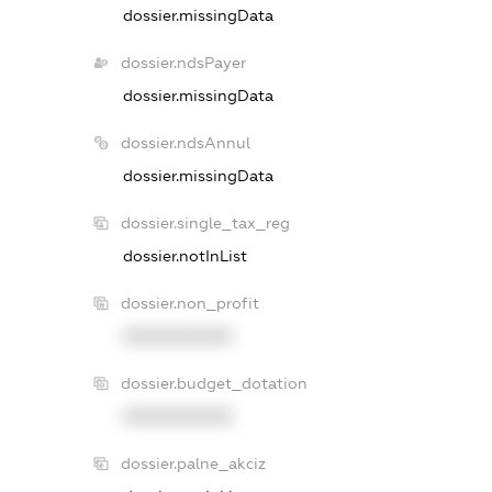
dossier.missingData
dossier.ndsPayer
dossier.missingData
dossier.ndsAnnul
dossier.missingData
dossier.single_tax_reg
dossier.notInList
dossier.non_profit
XXXXXXXXXX
dossier.budget_dotation
XXXXXXXXXX
dossier.palne_akciz