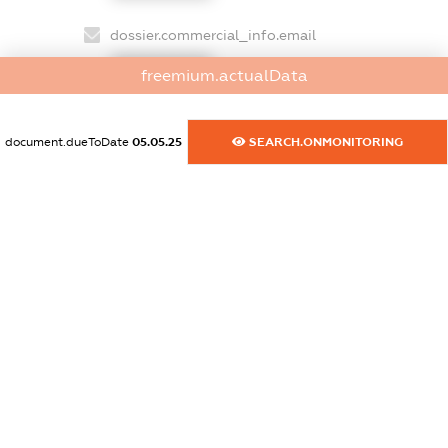
dossier.commercial_info.email
XXXXXXXXXX
freemium.actualData
dossier.commercial_info.website
XXXXXXXXXX
document.dueToDate
05.05.25
SEARCH.ONMONITORING
dossier.commercial_info.activity
XXXXXXXXXX
freemium.exampleText_1
freemium.exampleText_2
freemium.anonymousPerSearch2
FREEMIUM.DETAILS
FREEMIUM.REGISTER