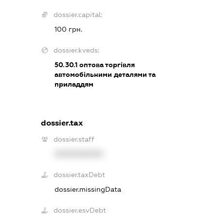
dossier.capital:
100 грн.
dossier.kveds:
50.30.1
оптова торгівля
автомобільними деталями та
приладдям
dossier.tax
dossier.staff
XXXXXXXXXX
dossier.taxDebt
dossier.missingData
dossier.esvDebt