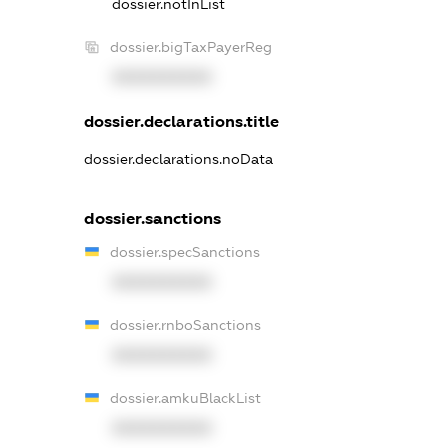
dossier.notInList
dossier.bigTaxPayerReg
XXXXXXXXXX
dossier.declarations.title
dossier.declarations.noData
dossier.sanctions
dossier.specSanctions
XXXXXXXXXX
dossier.rnboSanctions
XXXXXXXXXX
dossier.amkuBlackList
XXXXXXXXXX