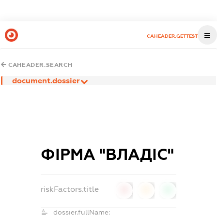
CAHEADER.GETTEST
CAHEADER.SEARCH
document.dossier
ФІРМА "ВЛАДІС"
riskFactors.title
0
0
0
dossier.fullName: