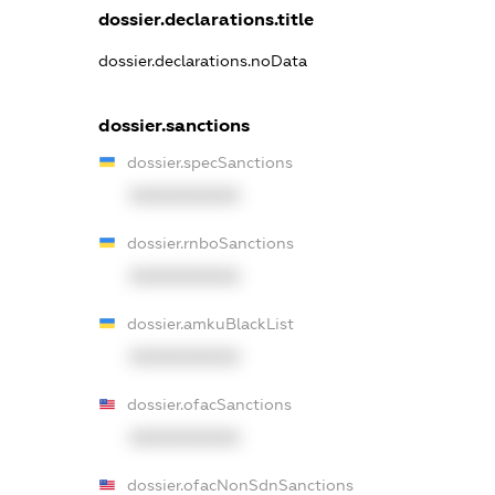
dossier.declarations.title
dossier.declarations.noData
dossier.sanctions
dossier.specSanctions
XXXXXXXXXX
dossier.rnboSanctions
XXXXXXXXXX
dossier.amkuBlackList
XXXXXXXXXX
dossier.ofacSanctions
XXXXXXXXXX
dossier.ofacNonSdnSanctions