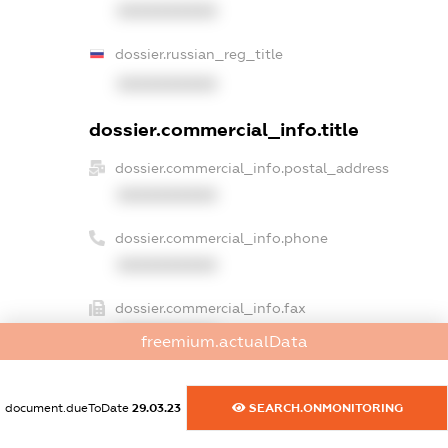
XXXXXXXXXX
dossier.russian_reg_title
XXXXXXXXXX
dossier.commercial_info.title
dossier.commercial_info.postal_address
XXXXXXXXXX
dossier.commercial_info.phone
XXXXXXXXXX
dossier.commercial_info.fax
XXXXXXXXXX
freemium.actualData
dossier.commercial_info.email
XXXXXXXXXX
document.dueToDate
29.03.23
SEARCH.ONMONITORING
dossier.commercial_info.website