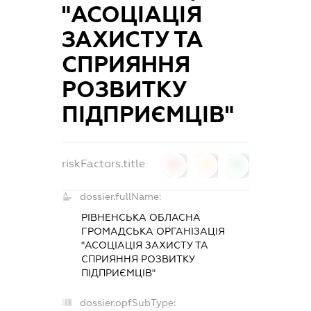
"АСОЦІАЦІЯ
ЗАХИСТУ ТА
СПРИЯННЯ
РОЗВИТКУ
ПІДПРИЄМЦІВ"
riskFactors.title
0
0
0
dossier.fullName:
РІВНЕНСЬКА ОБЛАСНА
ГРОМАДСЬКА ОРГАНІЗАЦІЯ
"АСОЦІАЦІЯ ЗАХИСТУ ТА
СПРИЯННЯ РОЗВИТКУ
ПІДПРИЄМЦІВ"
dossier.opfSubType: