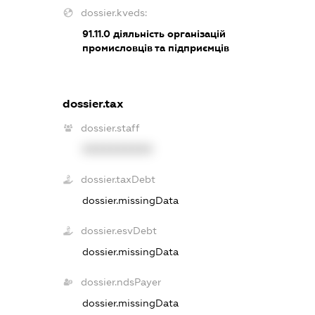
dossier.kveds:
91.11.0
діяльність організацій
промисловців та підприємців
dossier.tax
dossier.staff
XXXXXXXXXX
dossier.taxDebt
dossier.missingData
dossier.esvDebt
dossier.missingData
dossier.ndsPayer
dossier.missingData