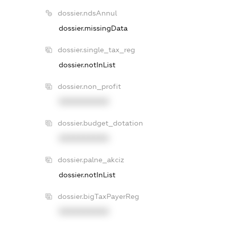
dossier.ndsAnnul
dossier.missingData
dossier.single_tax_reg
dossier.notInList
dossier.non_profit
XXXXXXXXXX
dossier.budget_dotation
XXXXXXXXXX
dossier.palne_akciz
dossier.notInList
dossier.bigTaxPayerReg
XXXXXXXXXX