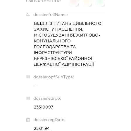
riskFactors.title
0
0
0
dossier.fullName:
ВІДДІЛ З ПИТАНЬ ЦИВІЛЬНОГО
ЗАХИСТУ НАСЕЛЕННЯ,
МІСТОБУДУВАННЯ, ЖИТЛОВО-
КОМУНАЛЬНОГО
ГОСПОДАРСТВА ТА
ІНФРАСТРУКТУРИ
БЕРЕЗНІВСЬКОЇ РАЙОННОЇ
ДЕРЖАВНОЇ АДМІНІСТРАЦІЇ
dossier.opfSubType:
-
dossier.edrpo:
23310097
dossier.regDate:
25.01.94