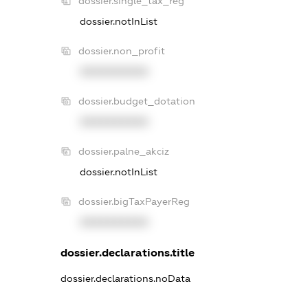
dossier.single_tax_reg
dossier.notInList
dossier.non_profit
XXXXXXXXXX
dossier.budget_dotation
XXXXXXXXXX
dossier.palne_akciz
dossier.notInList
dossier.bigTaxPayerReg
XXXXXXXXXX
dossier.declarations.title
dossier.declarations.noData