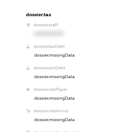
dossier.tax
dossier.staff
XXXXXXXXXX
dossier.taxDebt
dossier.missingData
dossier.esvDebt
dossier.missingData
dossier.ndsPayer
dossier.missingData
dossier.ndsAnnul
dossier.missingData