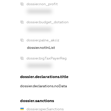
dossier.non_profit
XXXXXXXXXX
dossier.budget_dotation
XXXXXXXXXX
dossier.palne_akciz
dossier.notInList
dossier.bigTaxPayerReg
XXXXXXXXXX
dossier.declarations.title
dossier.declarations.noData
dossier.sanctions
dossier.specSanctions