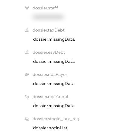
dossier.staff
XXXXXXXXXX
dossier.taxDebt
dossier.missingData
dossier.esvDebt
dossier.missingData
dossier.ndsPayer
dossier.missingData
dossier.ndsAnnul
dossier.missingData
dossier.single_tax_reg
dossier.notInList