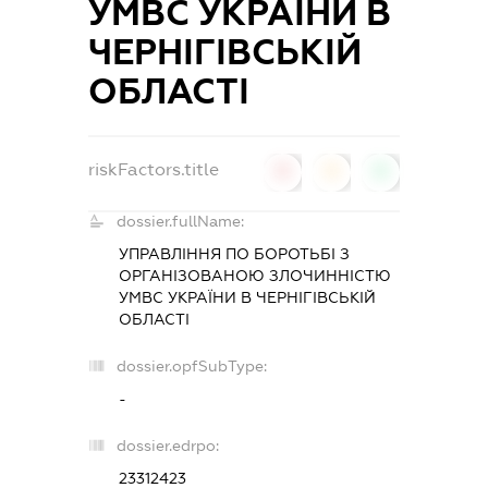
УМВС УКРАЇНИ В
ЧЕРНІГІВСЬКІЙ
ОБЛАСТІ
riskFactors.title
0
0
0
dossier.fullName:
УПРАВЛІННЯ ПО БОРОТЬБІ З
ОРГАНІЗОВАНОЮ ЗЛОЧИННІСТЮ
УМВС УКРАЇНИ В ЧЕРНІГІВСЬКІЙ
ОБЛАСТІ
dossier.opfSubType:
-
dossier.edrpo:
23312423