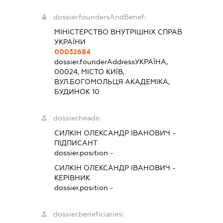
dossier.foundersAndBenef:
МІНІСТЕРСТВО ВНУТРІШНІХ СПРАВ
УКРАЇНИ
00032684
dossier.founderAddress
УКРАЇНА,
00024, МІСТО КИЇВ,
ВУЛ.БОГОМОЛЬЦЯ АКАДЕМІКА,
БУДИНОК 10
dossier.heads:
СИЛКІН ОЛЕКСАНДР ІВАНОВИЧ
-
ПІДПИСАНТ
dossier.position -
СИЛКІН ОЛЕКСАНДР ІВАНОВИЧ
-
КЕРІВНИК
dossier.position -
dossier.beneficiaries: