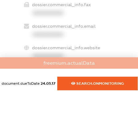
dossier.commercial_info.fax
XXXXXXXXXX
dossier.commercial_info.email
XXXXXXXXXX
dossier.commercial_info.website
XXXXXXXXXX
freemium.actualData
dossier.commercial_info.activity
XXXXXXXXXX
document.dueToDate
24.03.17
SEARCH.ONMONITORING
freemium.exampleText_1
freemium.exampleText_2
freemium.anonymousPerSearch2
FREEMIUM.DETAILS
FREEMIUM.REGISTER