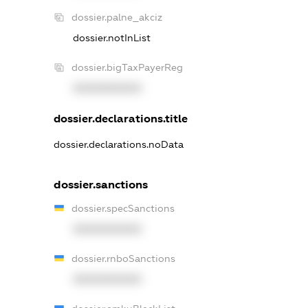
dossier.palne_akciz
dossier.notInList
dossier.bigTaxPayerReg
XXXXXXXXXX
dossier.declarations.title
dossier.declarations.noData
dossier.sanctions
dossier.specSanctions
XXXXXXXXXX
dossier.rnboSanctions
XXXXXXXXXX