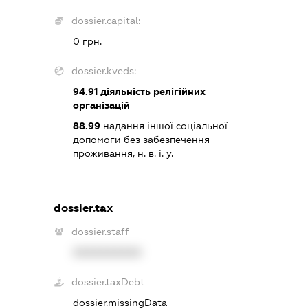
dossier.capital:
0 грн.
dossier.kveds:
94.91
діяльність релігійних
організацій
88.99
надання іншої соціальної
допомоги без забезпечення
проживання, н. в. і. у.
dossier.tax
dossier.staff
XXXXXXXXXX
dossier.taxDebt
dossier.missingData