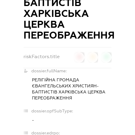
БАПТИСТІВ
ХАРКІВСЬКА
ЦЕРКВА
ПЕРЕОБРАЖЕННЯ
riskFactors.title
0
0
0
dossier.fullName:
РЕЛІГІЙНА ГРОМАДА
ЄВАНГЕЛЬСЬКИХ ХРИСТИЯН-
БАПТИСТІВ ХАРКІВСЬКА ЦЕРКВА
ПЕРЕОБРАЖЕННЯ
dossier.opfSubType:
-
dossier.edrpo: