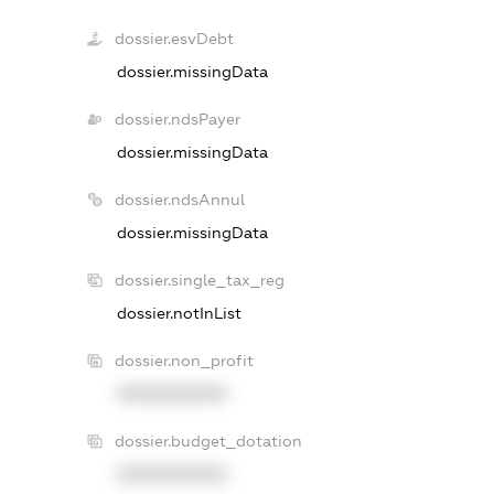
dossier.esvDebt
dossier.missingData
dossier.ndsPayer
dossier.missingData
dossier.ndsAnnul
dossier.missingData
dossier.single_tax_reg
dossier.notInList
dossier.non_profit
XXXXXXXXXX
dossier.budget_dotation
XXXXXXXXXX