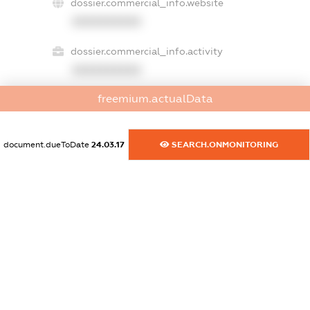
dossier.commercial_info.website
XXXXXXXXXX
dossier.commercial_info.activity
XXXXXXXXXX
freemium.actualData
freemium.exampleText_1
freemium.exampleText_2
document.dueToDate
24.03.17
SEARCH.ONMONITORING
freemium.anonymousPerSearch2
FREEMIUM.DETAILS
FREEMIUM.REGISTER