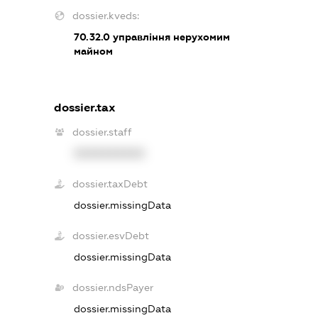
dossier.kveds:
70.32.0
управління нерухомим
майном
dossier.tax
dossier.staff
XXXXXXXXXX
dossier.taxDebt
dossier.missingData
dossier.esvDebt
dossier.missingData
dossier.ndsPayer
dossier.missingData