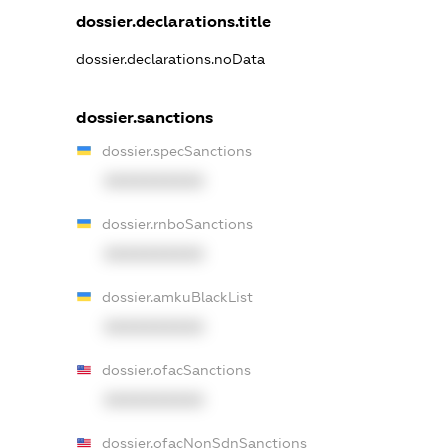
dossier.declarations.title
dossier.declarations.noData
dossier.sanctions
dossier.specSanctions
XXXXXXXXXX
dossier.rnboSanctions
XXXXXXXXXX
dossier.amkuBlackList
XXXXXXXXXX
dossier.ofacSanctions
XXXXXXXXXX
dossier.ofacNonSdnSanctions