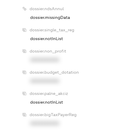
dossier.ndsAnnul
dossier.missingData
dossier.single_tax_reg
dossier.notInList
dossier.non_profit
XXXXXXXXXX
dossier.budget_dotation
XXXXXXXXXX
dossier.palne_akciz
dossier.notInList
dossier.bigTaxPayerReg
XXXXXXXXXX