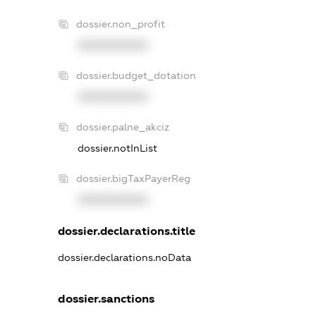
dossier.non_profit
XXXXXXXXXX
dossier.budget_dotation
XXXXXXXXXX
dossier.palne_akciz
dossier.notInList
dossier.bigTaxPayerReg
XXXXXXXXXX
dossier.declarations.title
dossier.declarations.noData
dossier.sanctions