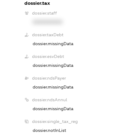
dossier.tax
dossier.staff
XXXXXXXXXX
dossier.taxDebt
dossier.missingData
dossier.esvDebt
dossier.missingData
dossier.ndsPayer
dossier.missingData
dossier.ndsAnnul
dossier.missingData
dossier.single_tax_reg
dossier.notInList