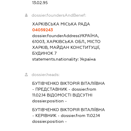
13.02.95
dossier.foundersAndBenef:
ХАРКІВСЬКА МІСЬКА РАДА
04059243
dossier.founderAddress
УКРАЇНА,
61003, ХАРКІВСЬКА ОБЛ., МІСТО
ХАРКІВ, МАЙДАН КОНСТИТУЦІЇ,
БУДИНОК 7
statements.nationality:
Україна
dossier.heads:
БУТІВЧЕНКО ВІКТОРІЯ ВІТАЛІЇВНА
-
ПРЕДСТАВНИК
- dossier.from
11.02.14
ВІДОМОСТІ ВІДСУТНІ
dossier.position -
БУТІВЧЕНКО ВІКТОРІЯ ВІТАЛІЇВНА
-
КЕРІВНИК
- dossier.from 11.02.14
dossier.position -