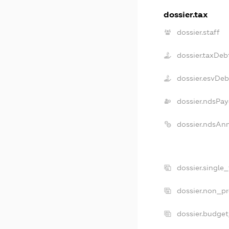
dossier.tax
dossier.staff
dossier.taxDeb
dossier.esvDeb
dossier.ndsPay
dossier.ndsAn
dossier.single
dossier.non_pr
dossier.budge