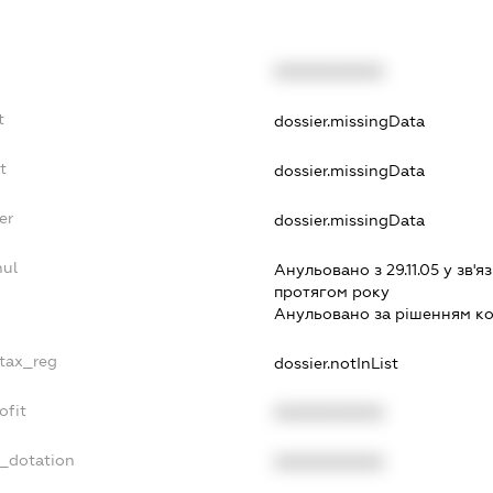
XXXXXXXXXX
t
dossier.missingData
t
dossier.missingData
er
dossier.missingData
nul
Анульовано з 29.11.05 у зв'яз
протягом року
Анульовано за рiшенням к
_tax_reg
dossier.notInList
ofit
XXXXXXXXXX
t_dotation
XXXXXXXXXX