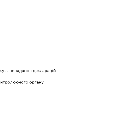
ку з:
ненадання декларацiй
онтролюючого органу.