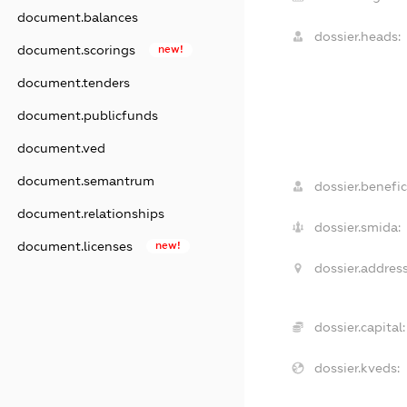
document.balances
dossier.heads:
document.scorings
new!
document.tenders
document.publicfunds
document.ved
document.semantrum
dossier.benefic
document.relationships
dossier.smida:
document.licenses
new!
dossier.address
dossier.capital:
dossier.kveds: