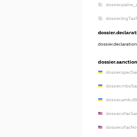
dossier.palne_
dossier.bigTa
dossier.declarati
dossier.declaratio
dossier.sanctio
dossier.specSa
dossier.rnboSa
dossier.amkuBl
dossier.ofacSa
dossier.ofacN