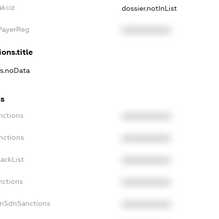
akciz
dossier.notInList
xPayerReg
XXXXXXXXXX
ons.title
ns.noData
ns
nctions
XXXXXXXXXX
nctions
XXXXXXXXXX
ackList
XXXXXXXXXX
nctions
XXXXXXXXXX
onSdnSanctions
XXXXXXXXXX