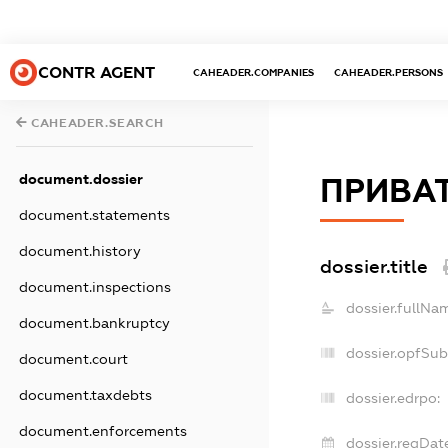
CONTR AGENT
CAHEADER.COMPANIES
CAHEADER.PERSONS
CAHEADER.SEARCH
document.dossier
ПРИВАТ
document.statements
document.history
dossier.title
document.inspections
dossier.fullNa
document.bankruptcy
dossier.opfSub
document.court
document.taxdebts
dossier.edrpo:
document.enforcements
dossier.regDat