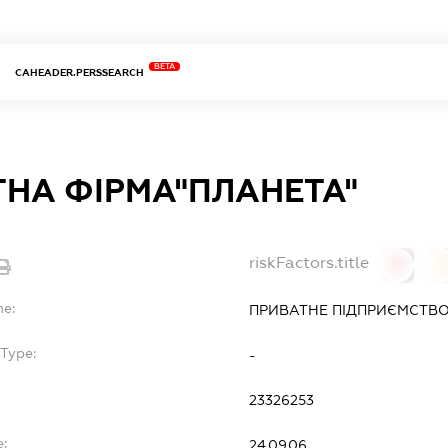
BETA
CAHEADER.PERSSEARCH
НА ФІРМА"ПЛАНЕТА"
riskFactors.title
0
0
me:
ПРИВАТНЕ ПІДПРИЄМСТВО
Type:
-
23326253
e:
24.09.06