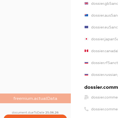
dossier.gbSanc
dossier.ausSan
dossier.euSanc
dossier.japanS
dossier.canad
dossier.rfSanc
dossier.russian
dossier.comme
dossier.commer
freemium.actualData
dossier.comme
document.dueToDate
25.06.26