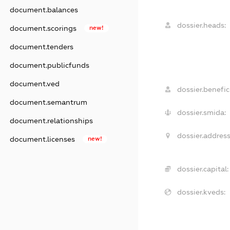
document.balances
dossier.heads:
document.scorings
new!
document.tenders
document.publicfunds
document.ved
dossier.benefici
document.semantrum
dossier.smida:
document.relationships
dossier.address
document.licenses
new!
dossier.capital:
dossier.kveds: