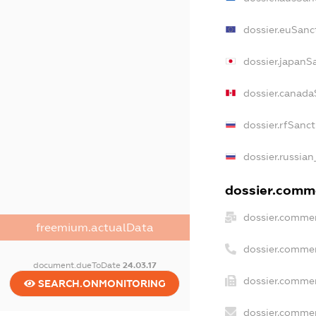
dossier.euSanc
dossier.japanS
dossier.canada
dossier.rfSanc
dossier.russian
dossier.comme
dossier.commer
freemium.actualData
dossier.commer
document.dueToDate
24.03.17
dossier.commer
SEARCH.ONMONITORING
dossier.commer