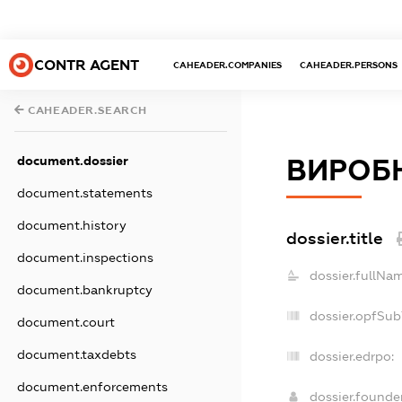
CONTR AGENT
CAHEADER.COMPANIES
CAHEADER.PERSONS
CAHEADER.SEARCH
document.dossier
ВИРОБН
document.statements
document.history
dossier.title
document.inspections
dossier.fullNa
document.bankruptcy
dossier.opfSub
document.court
document.taxdebts
dossier.edrpo:
document.enforcements
dossier.found