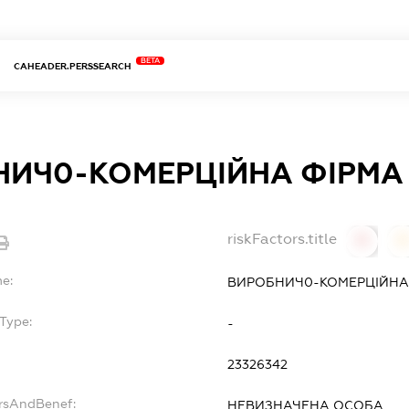
BETA
CAHEADER.PERSSEARCH
ИЧ0-КОМЕРЦІЙНА ФІРМА 
riskFactors.title
0
0
me:
ВИРОБНИЧ0-КОМЕРЦІЙНА 
Type:
-
23326342
ersAndBenef:
НЕВИЗНАЧЕНА ОСОБА