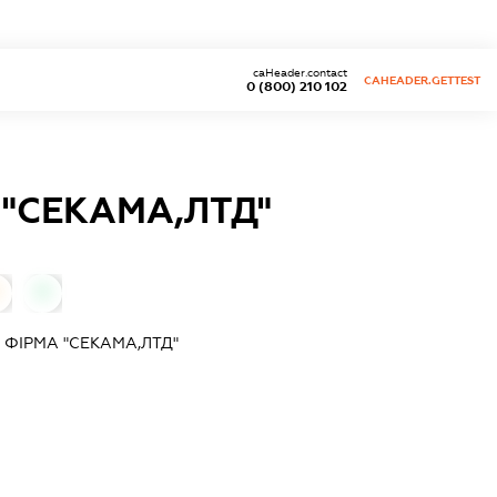
caHeader.contact
CAHEADER.GETTEST
0 (800) 210 102
"СЕКАМА,ЛТД"
0
ФІРМА "СЕКАМА,ЛТД"