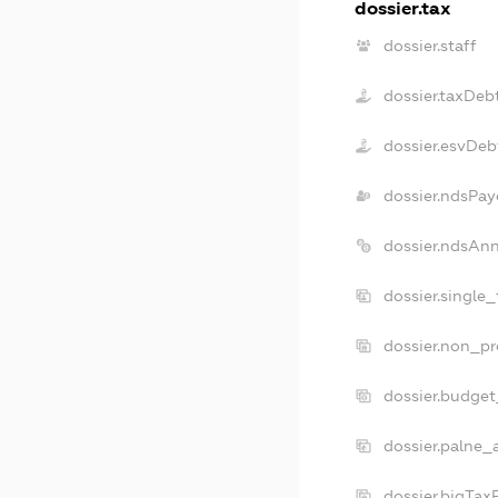
dossier.tax
dossier.staff
dossier.taxDeb
dossier.esvDeb
dossier.ndsPay
dossier.ndsAn
dossier.single
dossier.non_pr
dossier.budge
dossier.palne_
dossier.bigTa