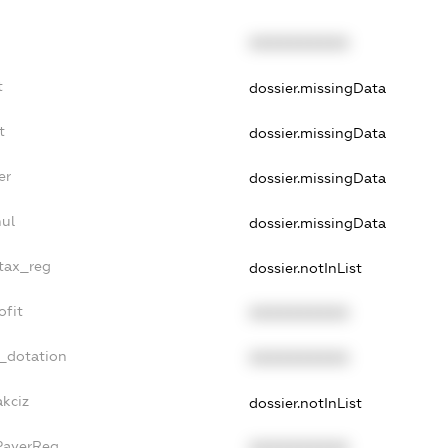
XXXXXXXXXX
t
dossier.missingData
t
dossier.missingData
er
dossier.missingData
nul
dossier.missingData
_tax_reg
dossier.notInList
ofit
XXXXXXXXXX
t_dotation
XXXXXXXXXX
akciz
dossier.notInList
xPayerReg