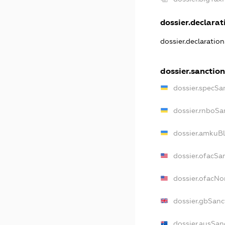
dossier.declarati
dossier.declaratio
dossier.sanction
dossier.specSa
dossier.rnboSa
dossier.amkuBl
dossier.ofacSa
dossier.ofacN
dossier.gbSanc
dossier.ausSan