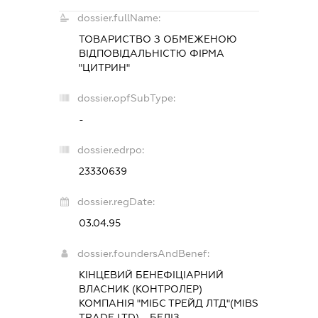
dossier.fullName:
ТОВАРИСТВО З ОБМЕЖЕНОЮ
ВІДПОВІДАЛЬНІСТЮ ФІРМА
"ЦИТРИН"
dossier.opfSubType:
-
dossier.edrpo:
23330639
dossier.regDate:
03.04.95
dossier.foundersAndBenef:
КІНЦЕВИЙ БЕНЕФІЦІАРНИЙ
ВЛАСНИК (КОНТРОЛЕР)
КОМПАНІЯ "МІБС ТРЕЙД ЛТД"(MIBS
TRADE LTD) - БЕЛІЗ