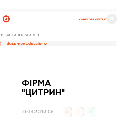
CAHEADER.GETTEST
CAHEADER.SEARCH
document.dossier
ФІРМА
"ЦИТРИН"
riskFactors.title
0
0
0