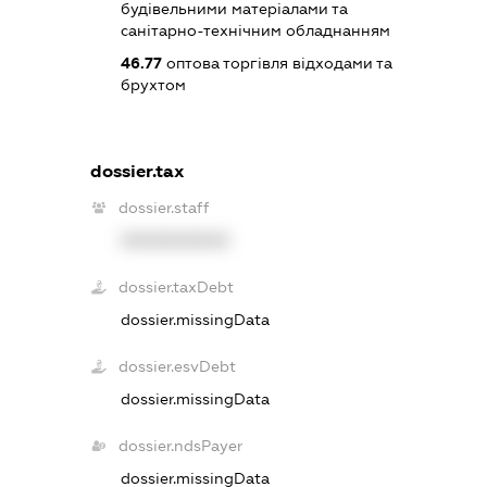
будівельними матеріалами та
санітарно-технічним обладнанням
46.77
оптова торгівля відходами та
брухтом
dossier.tax
dossier.staff
XXXXXXXXXX
dossier.taxDebt
dossier.missingData
dossier.esvDebt
dossier.missingData
dossier.ndsPayer
dossier.missingData