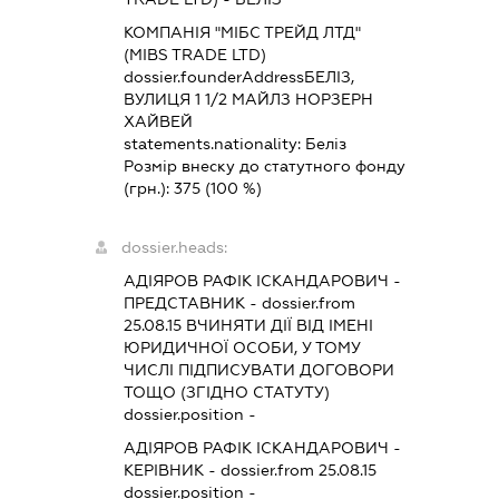
КОМПАНІЯ "МІБС ТРЕЙД ЛТД"
(MIBS TRADE LTD)
dossier.founderAddress
БЕЛІЗ,
ВУЛИЦЯ 1 1/2 МАЙЛЗ НОРЗЕРН
ХАЙВЕЙ
statements.nationality:
Беліз
Розмір внеску до статутного фонду
(грн.):
375
(100 %)
dossier.heads:
АДІЯРОВ РАФІК ІСКАНДАРОВИЧ
-
ПРЕДСТАВНИК
- dossier.from
25.08.15
ВЧИНЯТИ ДІЇ ВІД ІМЕНІ
ЮРИДИЧНОЇ ОСОБИ, У ТОМУ
ЧИСЛІ ПІДПИСУВАТИ ДОГОВОРИ
ТОЩО (ЗГІДНО СТАТУТУ)
dossier.position -
АДІЯРОВ РАФІК ІСКАНДАРОВИЧ
-
КЕРІВНИК
- dossier.from 25.08.15
dossier.position -