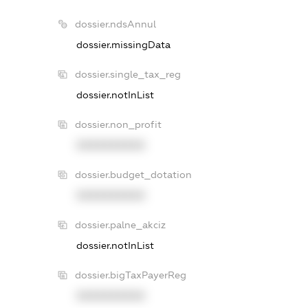
dossier.ndsAnnul
dossier.missingData
dossier.single_tax_reg
dossier.notInList
dossier.non_profit
XXXXXXXXXX
dossier.budget_dotation
XXXXXXXXXX
dossier.palne_akciz
dossier.notInList
dossier.bigTaxPayerReg
XXXXXXXXXX