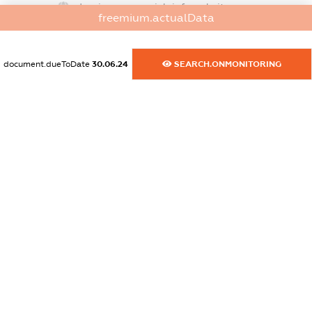
dossier.commercial_info.website
freemium.actualData
XXXXXXXXXX
dossier.commercial_info.activity
document.dueToDate
30.06.24
SEARCH.ONMONITORING
XXXXXXXXXX
freemium.exampleText_1
freemium.exampleText_2
freemium.anonymousPerSearch2
FREEMIUM.DETAILS
FREEMIUM.REGISTER