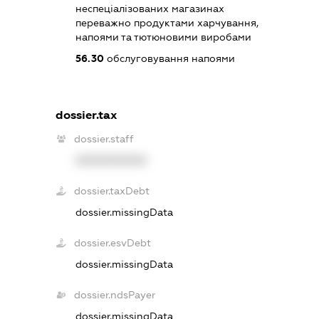
неспеціалізованих магазинах
переважно продуктами харчування,
напоями та тютюновими виробами
56.30
обслуговування напоями
dossier.tax
dossier.staff
XXXXXXXXXX
dossier.taxDebt
dossier.missingData
dossier.esvDebt
dossier.missingData
dossier.ndsPayer
dossier.missingData