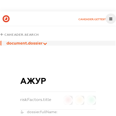
CAHEADER.GETTEST
CAHEADER.SEARCH
document.dossier
АЖУР
riskFactors.title
0
0
0
dossier.fullName: