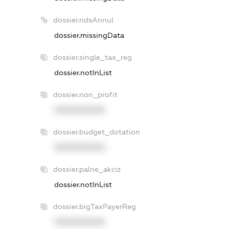
dossier.ndsAnnul
dossier.missingData
dossier.single_tax_reg
dossier.notInList
dossier.non_profit
XXXXXXXXXX
dossier.budget_dotation
XXXXXXXXXX
dossier.palne_akciz
dossier.notInList
dossier.bigTaxPayerReg
XXXXXXXXXX