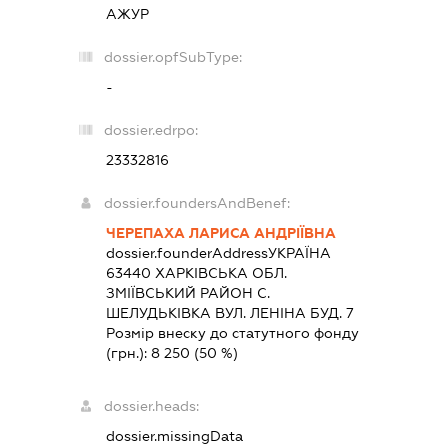
АЖУР
dossier.opfSubType:
-
dossier.edrpo:
23332816
dossier.foundersAndBenef:
ЧЕРЕПАХА ЛАРИСА АНДРІЇВНА
dossier.founderAddress
УКРАЇНА
63440 ХАРКIВСЬКА ОБЛ.
ЗМIЇВСЬКИЙ РАЙОН С.
ШЕЛУДЬКІВКА ВУЛ. ЛЕНІНА БУД. 7
Розмір внеску до статутного фонду
(грн.):
8 250
(50 %)
dossier.heads:
dossier.missingData