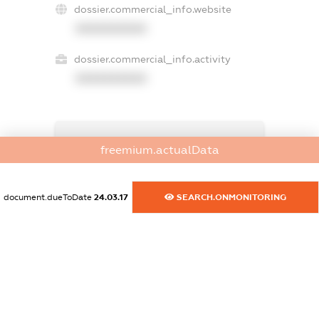
dossier.commercial_info.website
XXXXXXXXXX
dossier.commercial_info.activity
XXXXXXXXXX
freemium.exampleText_1
freemium.actualData
freemium.exampleText_2
freemium.anonymousPerSearch2
FREEMIUM.DETAILS
document.dueToDate
24.03.17
SEARCH.ONMONITORING
FREEMIUM.REGISTER