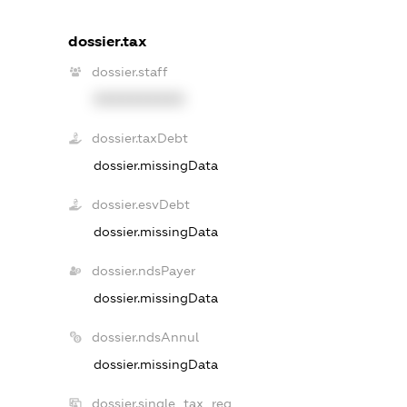
dossier.tax
dossier.staff
XXXXXXXXXX
dossier.taxDebt
dossier.missingData
dossier.esvDebt
dossier.missingData
dossier.ndsPayer
dossier.missingData
dossier.ndsAnnul
dossier.missingData
dossier.single_tax_reg