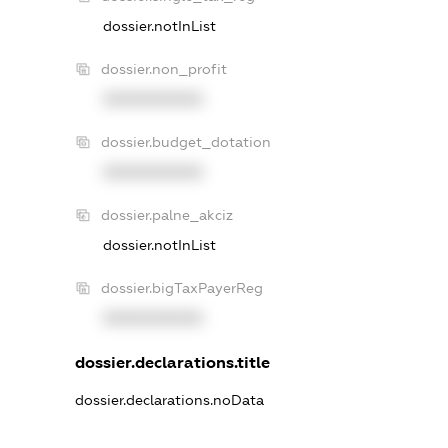
dossier.notInList
dossier.non_profit
XXXXXXXXXX
dossier.budget_dotation
XXXXXXXXXX
dossier.palne_akciz
dossier.notInList
dossier.bigTaxPayerReg
XXXXXXXXXX
dossier.declarations.title
dossier.declarations.noData