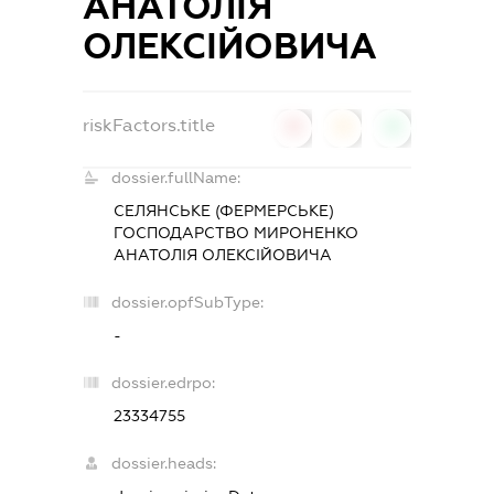
АНАТОЛІЯ
ОЛЕКСІЙОВИЧА
riskFactors.title
0
0
0
dossier.fullName:
СЕЛЯНСЬКЕ (ФЕРМЕРСЬКЕ)
ГОСПОДАРСТВО МИРОНЕНКО
АНАТОЛІЯ ОЛЕКСІЙОВИЧА
dossier.opfSubType:
-
dossier.edrpo:
23334755
dossier.heads: