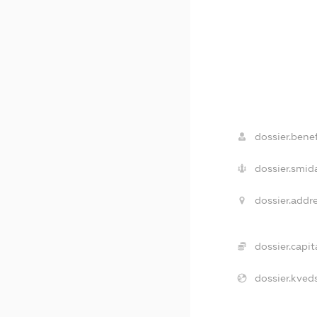
dossier.benef
dossier.smid
dossier.addre
dossier.capita
dossier.kveds