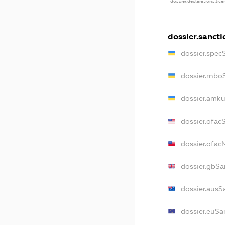
dossier.declarations.lic
dossier.sancti
dossier.spec
dossier.rnbo
dossier.amku
dossier.ofac
dossier.ofa
dossier.gbSa
dossier.ausS
dossier.euSa