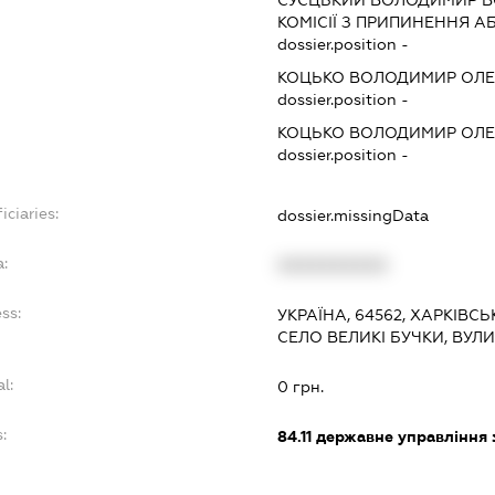
СУЄЦЬКИЙ ВОЛОДИМИР 
КОМІСІЇ З ПРИПИНЕННЯ А
dossier.position -
КОЦЬКО ВОЛОДИМИР ОЛЕ
dossier.position -
КОЦЬКО ВОЛОДИМИР ОЛЕ
dossier.position -
iciaries:
dossier.missingData
a:
XXXXXXXXXX
ss:
УКРАЇНА, 64562, ХАРКІВС
СЕЛО ВЕЛИКІ БУЧКИ, ВУЛ
l:
0 грн.
:
84.11
державне управління 