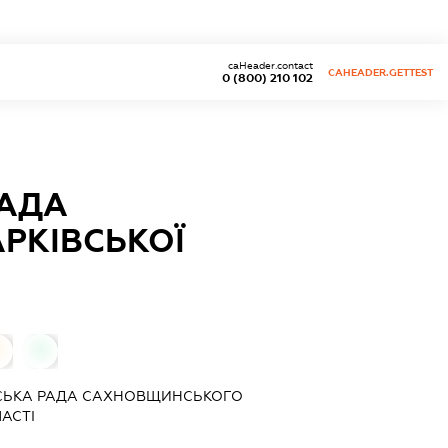
caHeader.contact
CAHEADER.GETTEST
0 (800) 210 102
РАДА
РКІВСЬКОЇ
0
0
ЬСЬКА РАДА САХНОВЩИНСЬКОГО
АСТІ