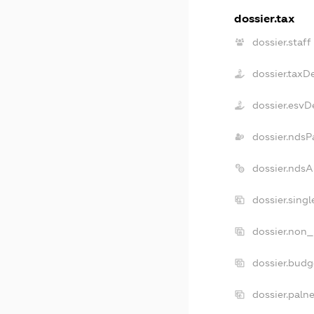
dossier.tax
dossier.staff
dossier.taxD
dossier.esvD
dossier.ndsP
dossier.nds
dossier.sing
dossier.non_
dossier.bud
dossier.paln