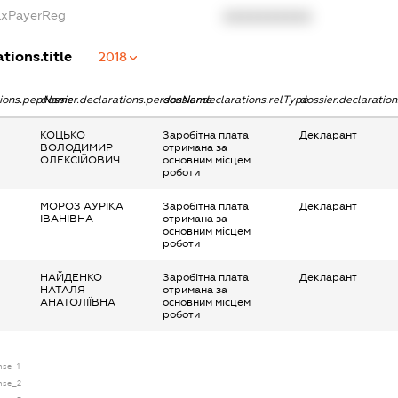
TaxPayerReg
XXXXXXXXXX
tions.title
2018
ations.pepName
dossier.declarations.personName
dossier.declarations.relType
dossier.declaratio
КОЦЬКО
Заробітна плата
Декларант
ВОЛОДИМИР
отримана за
ОЛЕКСІЙОВИЧ
основним місцем
роботи
МОРОЗ АУРІКА
Заробітна плата
Декларант
ІВАНІВНА
отримана за
основним місцем
роботи
НАЙДЕНКО
Заробітна плата
Декларант
НАТАЛЯ
отримана за
АНАТОЛІЇВНА
основним місцем
роботи
ense_1
ense_2