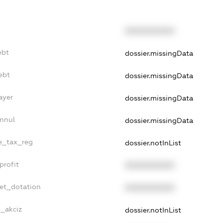
XXXXXXXXXX
ebt
dossier.missingData
ebt
dossier.missingData
ayer
dossier.missingData
Annul
dossier.missingData
le_tax_reg
dossier.notInList
profit
XXXXXXXXXX
get_dotation
XXXXXXXXXX
e_akciz
dossier.notInList