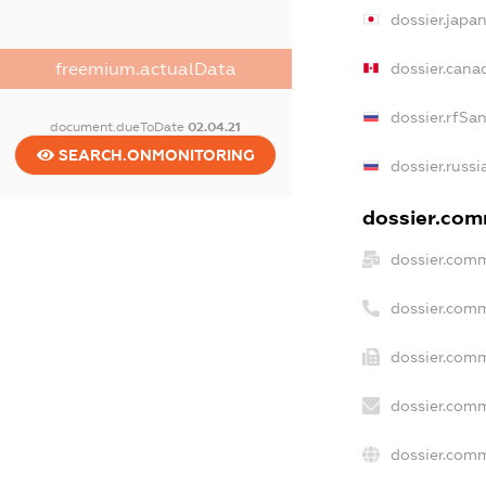
dossier.japa
freemium.actualData
dossier.cana
dossier.rfSa
document.dueToDate
02.04.21
SEARCH.ONMONITORING
dossier.russi
dossier.comm
dossier.comm
dossier.com
dossier.comm
dossier.comm
dossier.comm