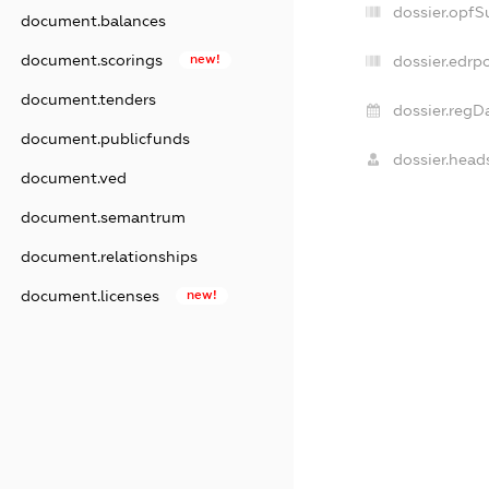
dossier.opfS
document.balances
document.scorings
new!
dossier.edrpo
document.tenders
dossier.regD
document.publicfunds
dossier.head
document.ved
document.semantrum
document.relationships
document.licenses
new!