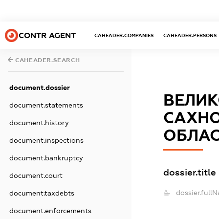
CONTR AGENT
CAHEADER.COMPANIES
CAHEADER.PERSONS
CAHEADER.SEARCH
document.dossier
ВЕЛИК
document.statements
САХНО
document.history
ОБЛАС
document.inspections
document.bankruptcy
dossier.title
document.court
dossier.full
document.taxdebts
document.enforcements