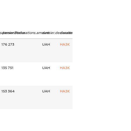
ns.personStatus
dossier.declarations.amount
dossier.declarations.currency
dossier.declarations.source
176 273
UAH
НАЗК
135 751
UAH
НАЗК
153 364
UAH
НАЗК