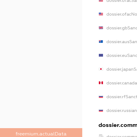
dossier.ofacSa
dossier.ofacN
dossier.gbSan
dossier.ausSan
dossier.euSanc
dossier.japanS
dossier.canad
dossier.rfSanc
dossier.russia
dossier.comme
freemium.actualData
dossier.comme