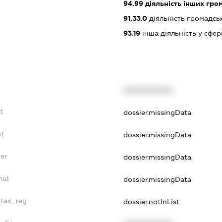
94.99
діяльність інших грома
91.33.0
діяльність громадських
93.19
інша діяльність у сфер
XXXXXXXXXX
t
dossier.missingData
bt
dossier.missingData
er
dossier.missingData
nul
dossier.missingData
_tax_reg
dossier.notInList