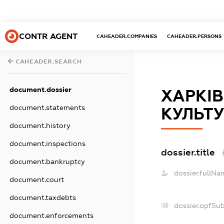
CONTR AGENT
CAHEADER.COMPANIES
CAHEADER.PERSONS
CAHEADER.SEARCH
document.dossier
ХАРКІВ
document.statements
КУЛЬТУ
document.history
document.inspections
dossier.title
document.bankruptcy
dossier.fullNa
document.court
document.taxdebts
dossier.opfSu
document.enforcements