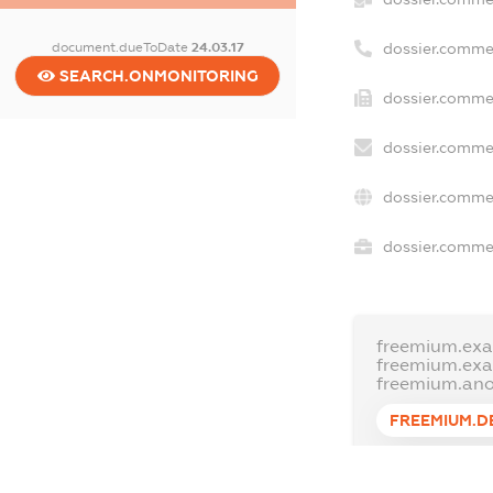
dossier.comme
document.dueToDate
24.03.17
SEARCH.ONMONITORING
dossier.commer
dossier.commer
dossier.commer
dossier.commer
freemium.exa
freemium.ex
freemium.an
FREEMIUM.D