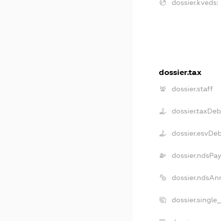
dossier.kveds:
dossier.tax
dossier.staff
dossier.taxDeb
dossier.esvDe
dossier.ndsPay
dossier.ndsAn
dossier.single