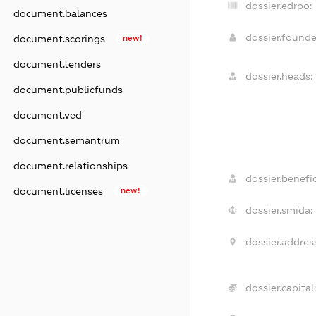
dossier.edrpo:
document.balances
dossier.found
document.scorings
new!
document.tenders
dossier.heads:
document.publicfunds
document.ved
document.semantrum
document.relationships
dossier.benefic
document.licenses
new!
dossier.smida:
dossier.address
dossier.capital: