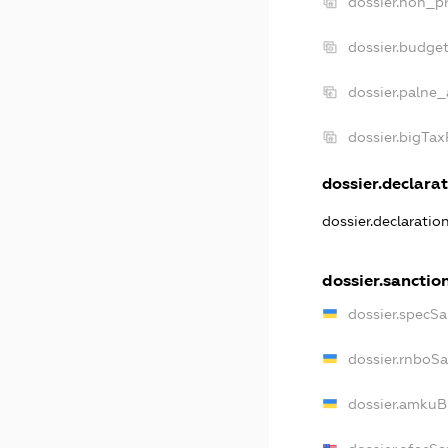
dossier.non_pr
dossier.budge
dossier.palne_
dossier.bigTa
dossier.declarat
dossier.declaratio
dossier.sanctio
dossier.specSa
dossier.rnboS
dossier.amkuB