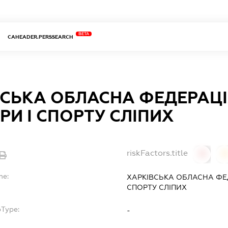
BETA
CAHEADER.PERSSEARCH
СЬКА ОБЛАСНА ФЕДЕРАЦІЯ
РИ І СПОРТУ СЛІПИХ
riskFactors.title
0
0
me:
ХАРКІВСЬКА ОБЛАСНА ФЕД
СПОРТУ СЛІПИХ
bType:
-