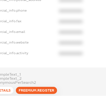
XXXXXXXXXX
rcial_info.phone
XXXXXXXXXX
cial_info.fax
XXXXXXXXXX
cial_info.email
XXXXXXXXXX
cial_info.website
XXXXXXXXXX
cial_info.activity
XXXXXXXXXX
mpleText_1
ampleText_2
onymousPerSearch2
ETAILS
FREEMIUM.REGISTER