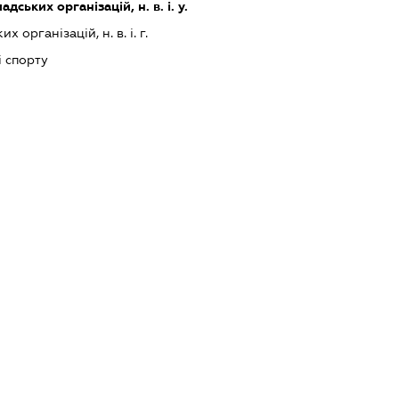
дських організацій, н. в. і. у.
 організацій, н. в. і. г.
і спорту