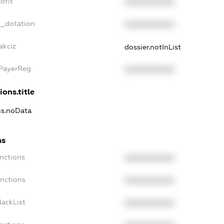
ofit
XXXXXXXXXX
t_dotation
XXXXXXXXXX
akciz
dossier.notInList
xPayerReg
XXXXXXXXXX
ions.title
ns.noData
ns
nctions
XXXXXXXXXX
anctions
XXXXXXXXXX
lackList
XXXXXXXXXX