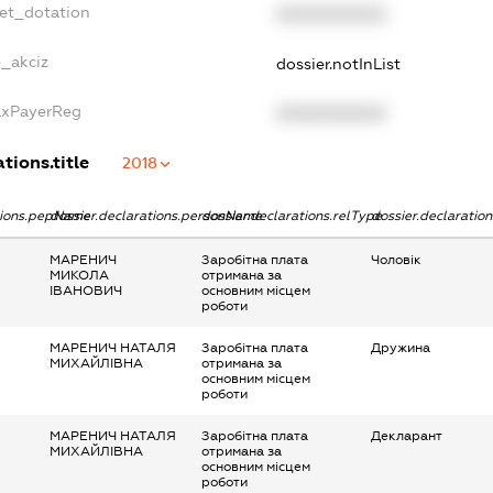
get_dotation
XXXXXXXXXX
e_akciz
dossier.notInList
TaxPayerReg
XXXXXXXXXX
tions.title
2018
ations.pepName
dossier.declarations.personName
dossier.declarations.relType
dossier.declaratio
МАРЕНИЧ
Заробітна плата
Чоловік
МИКОЛА
отримана за
ІВАНОВИЧ
основним місцем
роботи
МАРЕНИЧ НАТАЛЯ
Заробітна плата
Дружина
МИХАЙЛІВНА
отримана за
основним місцем
роботи
МАРЕНИЧ НАТАЛЯ
Заробітна плата
Декларант
МИХАЙЛІВНА
отримана за
основним місцем
роботи