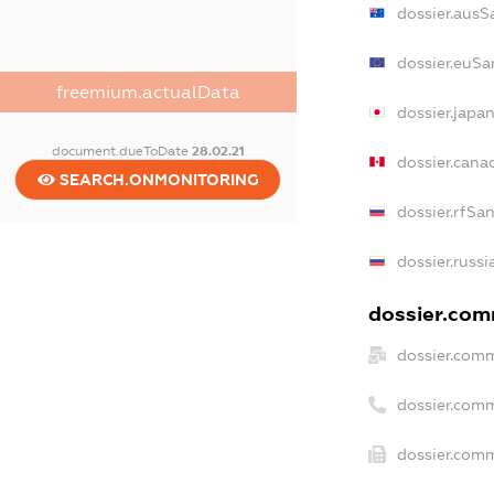
dossier.ausS
dossier.euSa
freemium.actualData
dossier.japa
document.dueToDate
28.02.21
dossier.can
SEARCH.ONMONITORING
dossier.rfSa
dossier.russi
dossier.comm
dossier.comm
dossier.com
dossier.comm