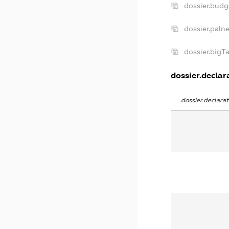
dossier.bud
dossier.paln
dossier.big
dossier.declara
dossier.declar