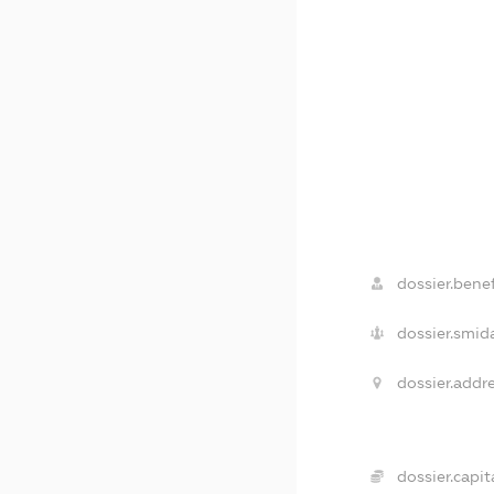
dossier.benef
dossier.smid
dossier.addre
dossier.capita