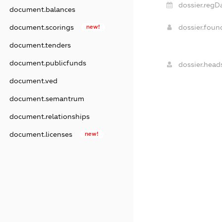
dossier.regD
document.balances
dossier.fou
document.scorings
new!
document.tenders
document.publicfunds
dossier.head
document.ved
document.semantrum
document.relationships
document.licenses
new!