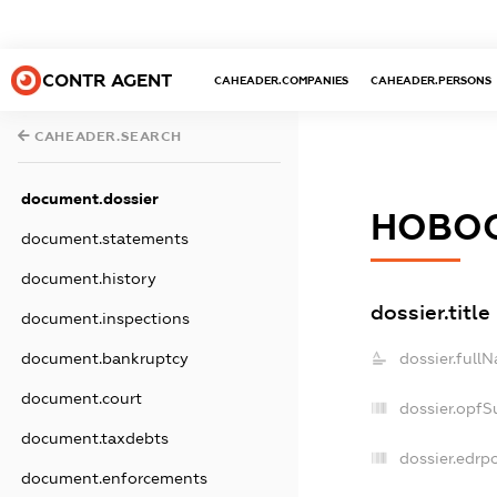
CONTR AGENT
CAHEADER.COMPANIES
CAHEADER.PERSONS
CAHEADER.SEARCH
document.dossier
НОВОО
document.statements
document.history
dossier.title
document.inspections
dossier.full
document.bankruptcy
document.court
dossier.opfS
document.taxdebts
dossier.edrpo
document.enforcements