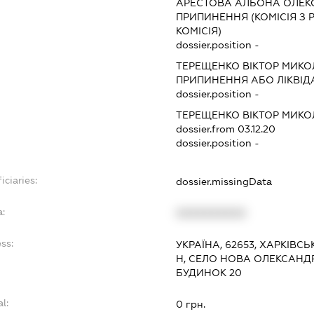
АРЕСТОВА АЛЬОНА ОЛЕК
ПРИПИНЕННЯ (КОМІСІЯ З Р
КОМІСІЯ)
dossier.position -
ТЕРЕЩЕНКО ВІКТОР МИК
ПРИПИНЕННЯ АБО ЛІКВІД
dossier.position -
ТЕРЕЩЕНКО ВІКТОР МИК
dossier.from 03.12.20
dossier.position -
iciaries:
dossier.missingData
a:
XXXXXXXXXX
ss:
УКРАЇНА, 62653, ХАРКІВС
Н, СЕЛО НОВА ОЛЕКСАНДР
БУДИНОК 20
l:
0 грн.