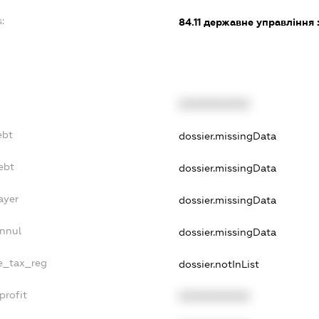
:
84.11
державне управління 
XXXXXXXXXX
ebt
dossier.missingData
ebt
dossier.missingData
ayer
dossier.missingData
Annul
dossier.missingData
le_tax_reg
dossier.notInList
profit
XXXXXXXXXX