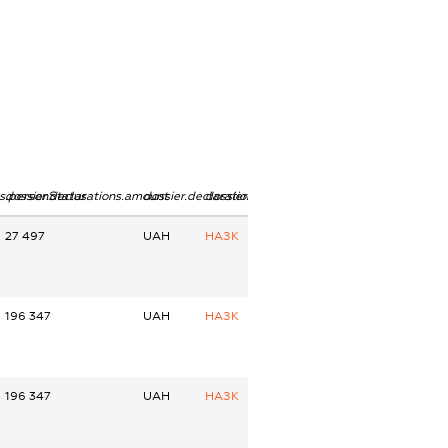
ns.personStatus
dossier.declarations.amount
dossier.declarations.currency
dossier.declarations.source
27 497
UAH
НАЗК
196 347
UAH
НАЗК
196 347
UAH
НАЗК