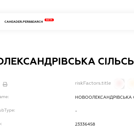
BETA
CAHEADER.PERSSEARCH
ЛЕКСАНДРІВСЬКА СІЛЬСЬ
riskFactors.title
0
Name:
НОВООЛЕКСАНДРІВСЬКА 
ubType:
-
:
23336458