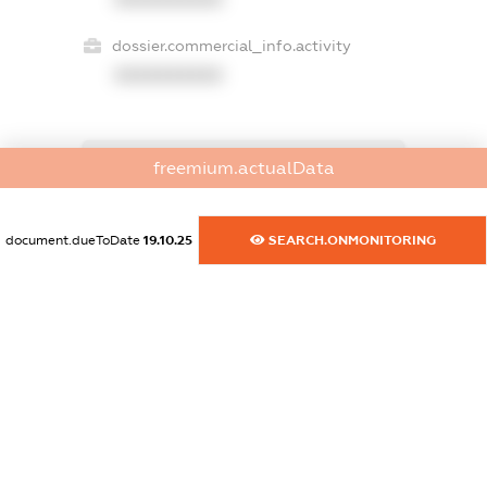
dossier.commercial_info.activity
XXXXXXXXXX
freemium.actualData
freemium.exampleText_1
freemium.exampleText_2
freemium.anonymousPerSearch2
document.dueToDate
19.10.25
SEARCH.ONMONITORING
FREEMIUM.DETAILS
FREEMIUM.REGISTER