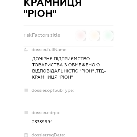
КРАМНИЦЯ
"РІОН"
riskFactors.title
0
0
0
dossier.fullName:
ДОЧІРНЄ ПІДПРИЄМСТВО
ТОВАРИСТВА З ОБМЕЖЕНОЮ
ВІДПОВІДАЛЬНІСТЮ "РІОН" ЛТД-
КРАМНИЦЯ "РІОН"
dossier.opfSubType:
-
dossier.edrpo:
23339994
dossier.regDate: