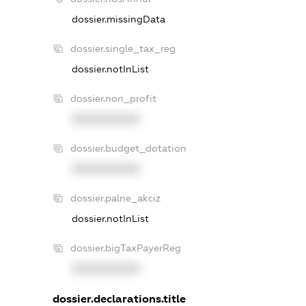
dossier.missingData
dossier.single_tax_reg
dossier.notInList
dossier.non_profit
XXXXXXXXXX
dossier.budget_dotation
XXXXXXXXXX
dossier.palne_akciz
dossier.notInList
dossier.bigTaxPayerReg
XXXXXXXXXX
dossier.declarations.title