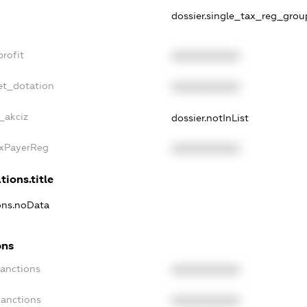
dossier.single_tax_reg_grou
rofit
XXXXXXXXXX
et_dotation
XXXXXXXXXX
_akciz
dossier.notInList
axPayerReg
XXXXXXXXXX
tions.title
ions.noData
ons
Sanctions
XXXXXXXXXX
Sanctions
XXXXXXXXXX