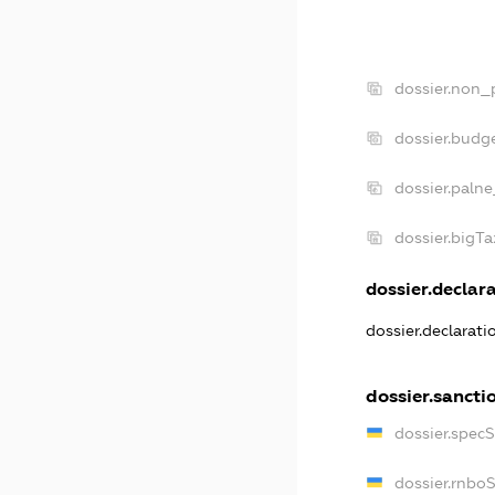
dossier.non_p
dossier.budg
dossier.palne
dossier.bigT
dossier.declara
dossier.declarat
dossier.sancti
dossier.spec
dossier.rnbo