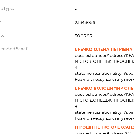
ubType:
-
:
23343056
te:
30.05.95
dersAndBenef:
БРЕЧКО ОЛЕНА ПЕТРІВНА
dossier.founderAddress
УКРА
МІСТО ДОНЕЦЬК, ПРОСПЕКТ
4
statements.nationality:
Укра
Розмір внеску до статутног
БРЕЧКО ВОЛОДИМИР ОЛ
dossier.founderAddress
УКРА
МІСТО ДОНЕЦЬК, ПРОСПЕКТ
4
statements.nationality:
Укра
Розмір внеску до статутног
МІРОШНІЧЕНКО ОЛЕКСАН
dossier.founderAddress
РОС