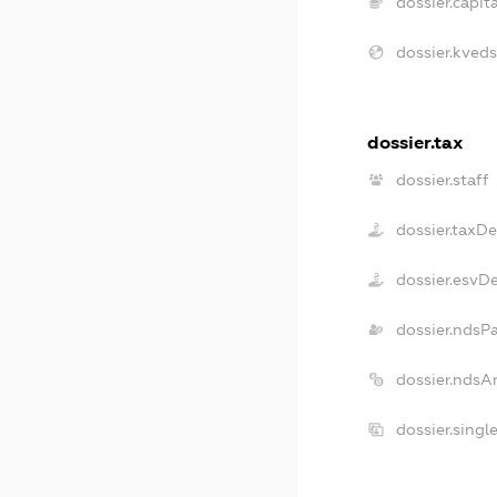
dossier.capita
dossier.kveds
dossier.tax
dossier.staff
dossier.taxD
dossier.esvD
dossier.ndsP
dossier.ndsA
dossier.singl