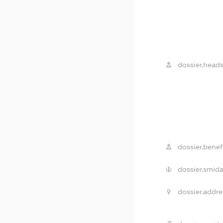
dossier.heads
dossier.benefi
dossier.smida
dossier.addre