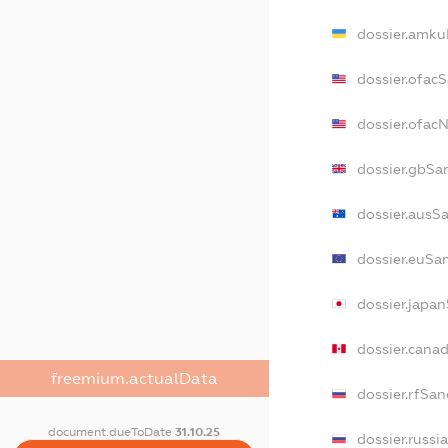
dossier.amku
dossier.ofac
dossier.ofac
dossier.gbSa
dossier.ausS
dossier.euSa
dossier.japa
dossier.cana
freemium.actualData
dossier.rfSan
document.dueToDate
31.10.25
dossier.russi