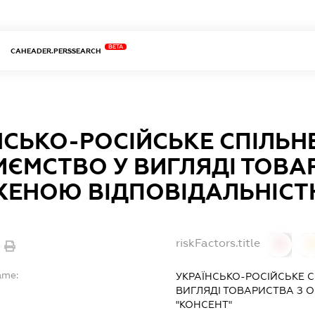
BETA
CAHEADER.PERSSEARCH
НСЬКО-РОСІЙСЬКЕ СПІЛЬН
ИЄМСТВО У ВИГЛЯДІ ТОВА
ЕНОЮ ВІДПОВІДАЛЬНІСТ
riskFactors.title
0
ame:
УКРАЇНСЬКО-РОСІЙСЬКЕ С
ВИГЛЯДІ ТОВАРИСТВА З
"КОНСЕНТ"