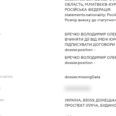
ОБЛАСТЬ, М.МАТВЄЄВ-КУРГ
РОСІЙСЬКА ФЕДЕРАЦІЯ.
statements.nationality:
Росі
Розмір внеску до статутног
:
БРЕЧКО ВОЛОДИМИР ОЛ
ВЧИНЯТИ ДІЇ ВІД ІМЕНІ Ю
ПІДПИСУВАТИ ДОГОВОРИ 
dossier.position -
БРЕЧКО ВОЛОДИМИР ОЛ
dossier.position -
ciaries:
dossier.missingData
:
XXXXXXXXXX
ss:
УКРАЇНА, 83059, ДОНЕЦЬК
ПРОСПЕКТ ІЛЛІЧА, БУДИНО