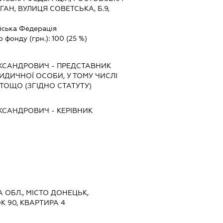
АН, ВУЛИЦЯ СОВЕТСЬКА, Б.9,
йська Федерація
о фонду (грн.):
100
(25 %)
ЕКСАНДРОВИЧ
-
ПРЕДСТАВНИК
РИДИЧНОЇ ОСОБИ, У ТОМУ ЧИСЛІ
ТОЩО (ЗГІДНО СТАТУТУ)
ЕКСАНДРОВИЧ
-
КЕРІВНИК
А ОБЛ., МІСТО ДОНЕЦЬК,
К 90, КВАРТИРА 4