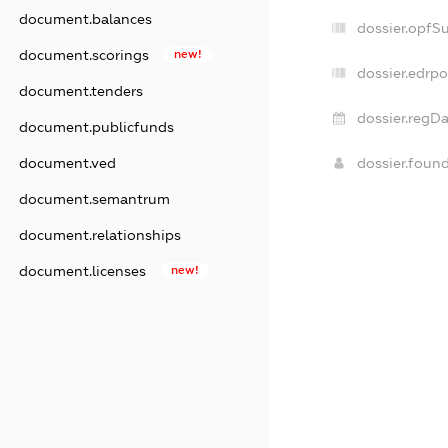
document.balances
dossier.opfS
document.scorings
new!
dossier.edrpo
document.tenders
dossier.regDa
document.publicfunds
dossier.foun
document.ved
document.semantrum
document.relationships
document.licenses
new!