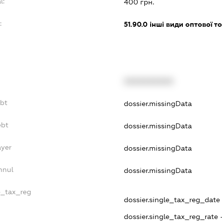
l:
400 грн.
:
51.90.0
інші види оптової то
XXXXXXXXXX
ebt
dossier.missingData
ebt
dossier.missingData
ayer
dossier.missingData
nnul
dossier.missingData
e_tax_reg
dossier.single_tax_reg_date -
dossier.single_tax_reg_rate 