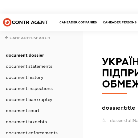
CONTR AGENT
CAHEADER.COMPANIES
CAHEADER.PERSONS
CAHEADER.SEARCH
document.dossier
УКРАЇ
document.statements
ПІДПР
document.history
ОБМЕЖ
document.inspections
document.bankruptcy
dossier.title
document.court
dossier.fullN
document.taxdebts
document.enforcements