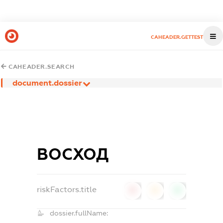
CAHEADER.GETTEST
CAHEADER.SEARCH
document.dossier
ВОСХОД
riskFactors.title
0
0
0
dossier.fullName: