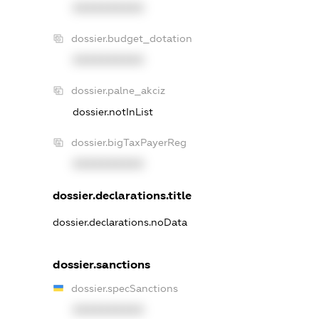
XXXXXXXXXX
dossier.budget_dotation
XXXXXXXXXX
dossier.palne_akciz
dossier.notInList
dossier.bigTaxPayerReg
XXXXXXXXXX
dossier.declarations.title
dossier.declarations.noData
dossier.sanctions
dossier.specSanctions
XXXXXXXXXX