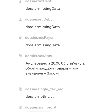
dossier.taxDebt
dossier.missingData
dossier.esvDebt
dossier.missingData
dossier.ndsPayer
dossier.missingData
dossier.ndsAnnul
Анульовано з 20.08.03 у зв'язку з:
обсяги продажу товарiв < нiж
визначенi у Законi
.
dossier.single_tax_reg
dossier.notInList
dossier.non_profit