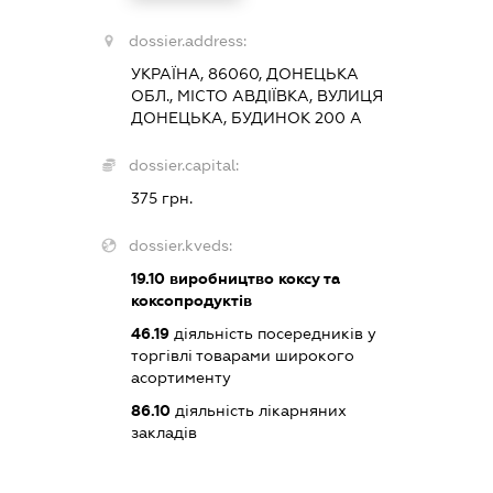
dossier.address:
УКРАЇНА, 86060, ДОНЕЦЬКА
ОБЛ., МІСТО АВДІЇВКА, ВУЛИЦЯ
ДОНЕЦЬКА, БУДИНОК 200 А
dossier.capital:
375 грн.
dossier.kveds:
19.10
виробництво коксу та
коксопродуктів
46.19
діяльність посередників у
торгівлі товарами широкого
асортименту
86.10
діяльність лікарняних
закладів