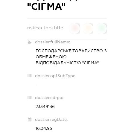
"СІГМА"
riskFactors.title
0
0
0
dossier.fullName:
ГОСПОДАРСЬКЕ ТОВАРИСТВО З
ОБМЕЖЕНОЮ
ВІДПОВІДАЛЬНІСТЮ "СІГМА"
dossier.opfSubType:
-
dossier.edrpo:
23349136
dossier.regDate:
16.04.95