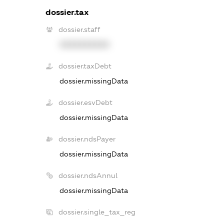
dossier.tax
dossier.staff
XXXXXXXXXX
dossier.taxDebt
dossier.missingData
dossier.esvDebt
dossier.missingData
dossier.ndsPayer
dossier.missingData
dossier.ndsAnnul
dossier.missingData
dossier.single_tax_reg