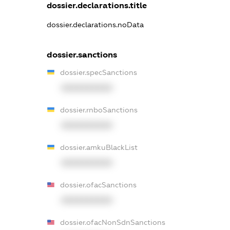
dossier.declarations.title
dossier.declarations.noData
dossier.sanctions
dossier.specSanctions
XXXXXXXXXX
dossier.rnboSanctions
XXXXXXXXXX
dossier.amkuBlackList
XXXXXXXXXX
dossier.ofacSanctions
XXXXXXXXXX
dossier.ofacNonSdnSanctions