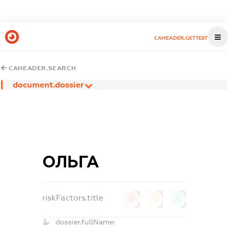
CAHEADER.GETTEST
CAHEADER.SEARCH
document.dossier
ОЛЬГА
riskFactors.title
0
0
0
dossier.fullName: