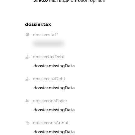
51.90.0
інші види оптової торгівлі
dossier.tax
dossier.staff
XXXXXXXXXX
dossier.taxDebt
dossier.missingData
dossier.esvDebt
dossier.missingData
dossier.ndsPayer
dossier.missingData
dossier.ndsAnnul
dossier.missingData