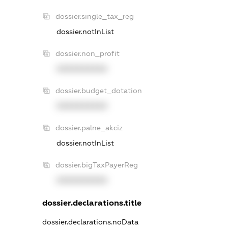
dossier.single_tax_reg
dossier.notInList
dossier.non_profit
XXXXXXXXXX
dossier.budget_dotation
XXXXXXXXXX
dossier.palne_akciz
dossier.notInList
dossier.bigTaxPayerReg
XXXXXXXXXX
dossier.declarations.title
dossier.declarations.noData