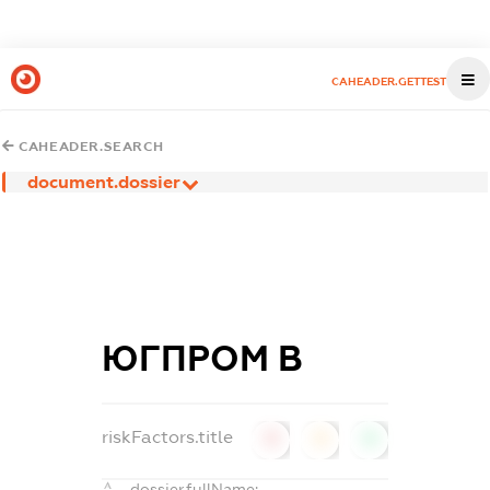
CAHEADER.GETTEST
CAHEADER.SEARCH
document.dossier
ЮГПРОМ В
riskFactors.title
0
0
0
dossier.fullName: