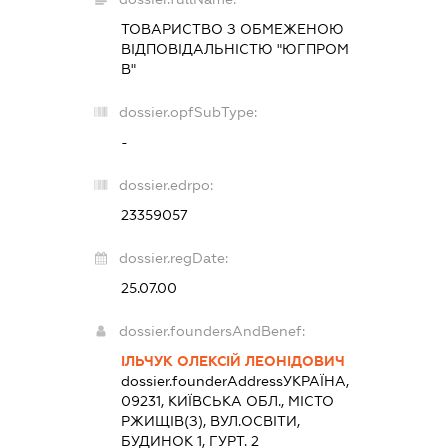
ТОВАРИСТВО З ОБМЕЖЕНОЮ
ВІДПОВІДАЛЬНІСТЮ "ЮГПРОМ
В"
dossier.opfSubType:
-
dossier.edrpo:
23359057
dossier.regDate:
25.07.00
dossier.foundersAndBenef:
ІЛЬЧУК ОЛЕКСІЙ ЛЕОНІДОВИЧ
dossier.founderAddress
УКРАЇНА,
09231, КИЇВСЬКА ОБЛ., МІСТО
РЖИЩІВ(З), ВУЛ.ОСВІТИ,
БУДИНОК 1, ГУРТ. 2