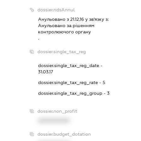
dossier.ndsAnnul
Анульовано з 21.12.16 у зв'язку з:
Анульовано за рiшенням
контролюючого органу
.
dossier.single_tax_reg
dossier.single_tax_reg_date -
31.03.17
dossier.single_tax_reg_rate - 5
dossier.single_tax_reg_group - 3
dossier.non_profit
XXXXXXXXXX
dossier.budget_dotation