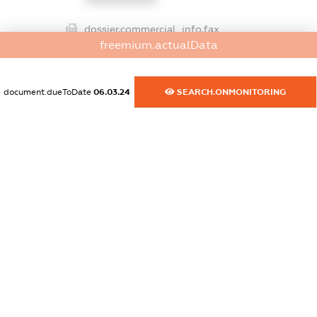
dossier.commercial_info.fax
freemium.actualData
XXXXXXXXXX
dossier.commercial_info.email
document.dueToDate
06.03.24
SEARCH.ONMONITORING
XXXXXXXXXX
dossier.commercial_info.website
XXXXXXXXXX
dossier.commercial_info.activity
XXXXXXXXXX
freemium.exampleText_1
freemium.exampleText_2
freemium.anonymousPerSearch2
FREEMIUM.DETAILS