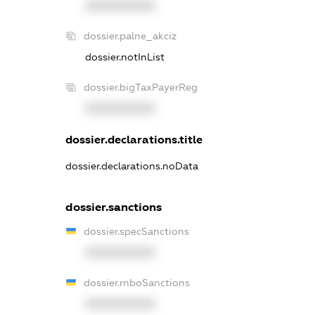
XXXXXXXXXX
dossier.palne_akciz
dossier.notInList
dossier.bigTaxPayerReg
XXXXXXXXXX
dossier.declarations.title
dossier.declarations.noData
dossier.sanctions
dossier.specSanctions
XXXXXXXXXX
dossier.rnboSanctions
XXXXXXXXXX