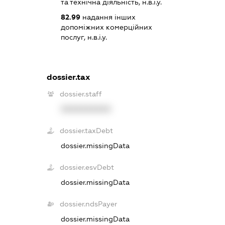
та технічна діяльність, н.в.і.у.
82.99
надання інших
допоміжних комерційних
послуг, н.в.і.у.
dossier.tax
dossier.staff
XXXXXXXXXX
dossier.taxDebt
dossier.missingData
dossier.esvDebt
dossier.missingData
dossier.ndsPayer
dossier.missingData