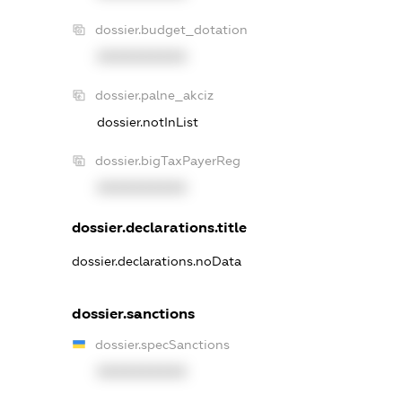
dossier.budget_dotation
XXXXXXXXXX
dossier.palne_akciz
dossier.notInList
dossier.bigTaxPayerReg
XXXXXXXXXX
dossier.declarations.title
dossier.declarations.noData
dossier.sanctions
dossier.specSanctions
XXXXXXXXXX