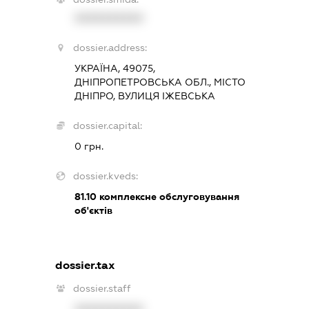
XXXXXXXXXX
dossier.address:
УКРАЇНА, 49075,
ДНІПРОПЕТРОВСЬКА ОБЛ., МІСТО
ДНІПРО, ВУЛИЦЯ ІЖЕВСЬКА
dossier.capital:
0 грн.
dossier.kveds:
81.10
комплексне обслуговування
об'єктів
dossier.tax
dossier.staff