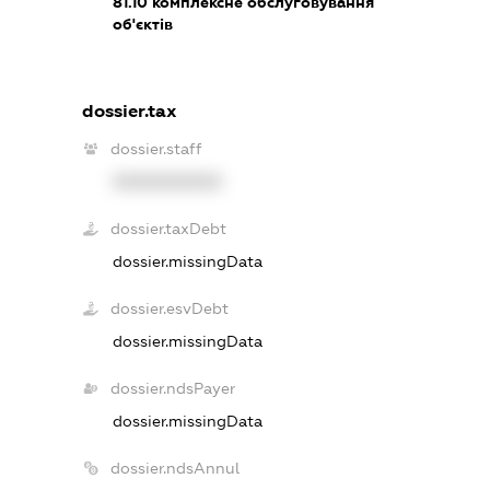
81.10
комплексне обслуговування
об'єктів
dossier.tax
dossier.staff
XXXXXXXXXX
dossier.taxDebt
dossier.missingData
dossier.esvDebt
dossier.missingData
dossier.ndsPayer
dossier.missingData
dossier.ndsAnnul