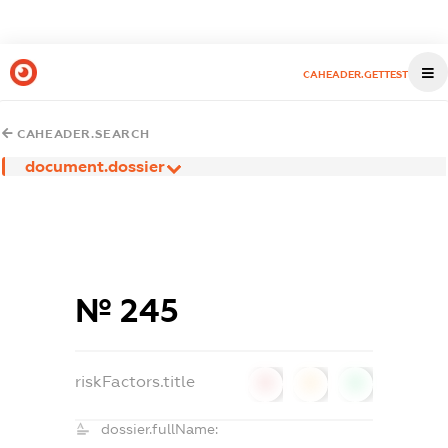
CAHEADER.GETTEST
CAHEADER.SEARCH
document.dossier
№ 245
riskFactors.title
0
0
0
dossier.fullName: