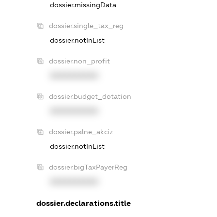
dossier.missingData
dossier.single_tax_reg
dossier.notInList
dossier.non_profit
XXXXXXXXXX
dossier.budget_dotation
XXXXXXXXXX
dossier.palne_akciz
dossier.notInList
dossier.bigTaxPayerReg
XXXXXXXXXX
dossier.declarations.title