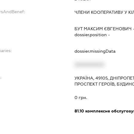
ersAndBenef:
ЧЛЕНИ КООПЕРАТИВУ У КІЛ
БУТ МАКСИМ ЄВГЕНОВИЧ
dossier.position -
aries:
dossier.missingData
XXXXXXXXXX
:
УКРАЇНА, 49105, ДНІПРОПЕ
ПРОСПЕКТ ГЕРОЇВ, БУДИН
0 грн.
81.10
комплексне обслуговув