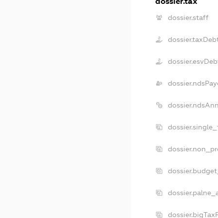
dossier.tax
dossier.staff
dossier.taxDeb
dossier.esvDeb
dossier.ndsPay
dossier.ndsAn
dossier.single
dossier.non_pr
dossier.budge
dossier.palne_
dossier.bigTax