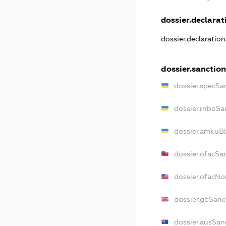
dossier.declarati
dossier.declaratio
dossier.sanction
dossier.specSa
dossier.rnboSa
dossier.amkuBl
dossier.ofacSa
dossier.ofacN
dossier.gbSanc
dossier.ausSan