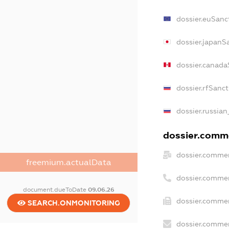
dossier.euSanc
dossier.japanS
dossier.canada
dossier.rfSanc
dossier.russian
dossier.comme
dossier.commer
freemium.actualData
dossier.commer
document.dueToDate
09.06.26
dossier.commer
SEARCH.ONMONITORING
dossier.commer