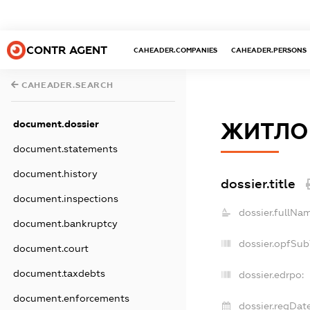
CONTR AGENT
CAHEADER.COMPANIES
CAHEADER.PERSONS
CAHEADER.SEARCH
document.dossier
ЖИТЛОВ
document.statements
document.history
dossier.title
document.inspections
dossier.fullNa
document.bankruptcy
dossier.opfSub
document.court
document.taxdebts
dossier.edrpo:
document.enforcements
dossier.regDate