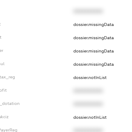
XXXXXXXXXX
t
dossier.missingData
t
dossier.missingData
er
dossier.missingData
nul
dossier.missingData
_tax_reg
dossier.notInList
ofit
XXXXXXXXXX
t_dotation
XXXXXXXXXX
akciz
dossier.notInList
PayerReg
XXXXXXXXXX