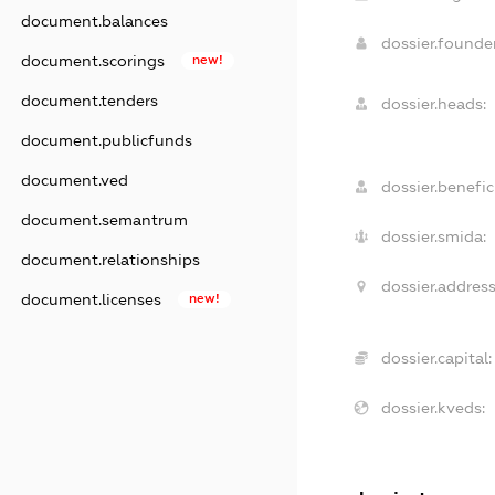
document.balances
dossier.found
document.scorings
new!
document.tenders
dossier.heads:
document.publicfunds
document.ved
dossier.benefici
document.semantrum
dossier.smida:
document.relationships
dossier.address
document.licenses
new!
dossier.capital:
dossier.kveds: