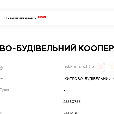
BETA
CAHEADER.PERSSEARCH
О-БУДІВЕЛЬНИЙ КООПЕРА
riskFactors.title
0
0
me:
ЖИТЛОВО-БУДІВЕЛЬНИЙ К
Type:
-
23360758
:
24.02.81