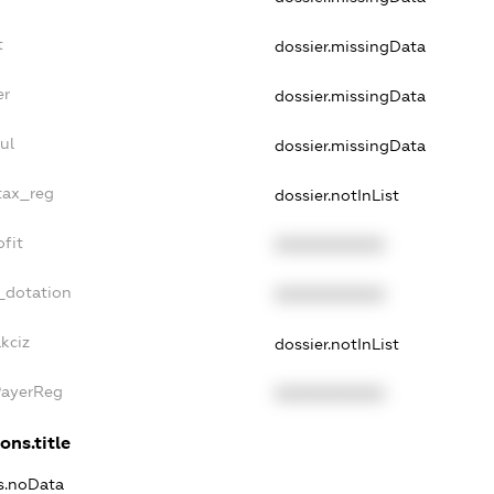
t
dossier.missingData
er
dossier.missingData
ul
dossier.missingData
tax_reg
dossier.notInList
fit
XXXXXXXXXX
_dotation
XXXXXXXXXX
kciz
dossier.notInList
PayerReg
XXXXXXXXXX
ons.title
ns.noData