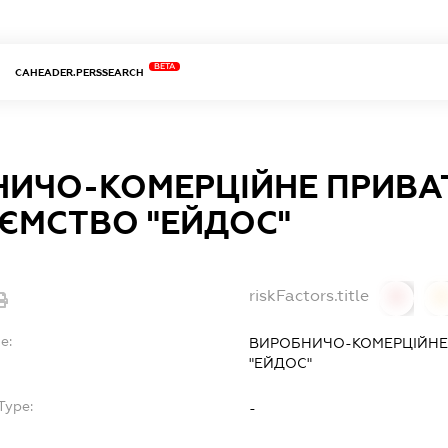
BETA
CAHEADER.PERSSEARCH
НИЧО-КОМЕРЦІЙНЕ ПРИВА
ЄМСТВО "ЕЙДОС"
riskFactors.title
0
0
e:
ВИРОБНИЧО-КОМЕРЦІЙНЕ
"ЕЙДОС"
Type:
-