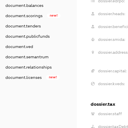
dossier.edrpo:
document.balances
dossier.heads:
document.scorings
new!
document.tenders
dossier.benefici
document.publicfunds
dossier.smida:
document.ved
dossier.address
document.semantrum
document.relationships
dossier.capital:
document.licenses
new!
dossier.kveds:
dossier.tax
dossier.staff
dossier.taxDeb