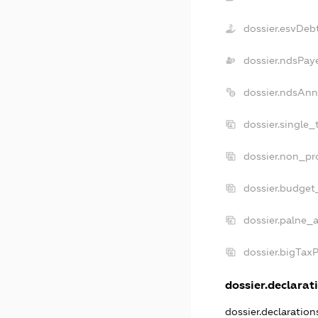
dossier.esvDeb
dossier.ndsPay
dossier.ndsAnn
dossier.single_
dossier.non_pro
dossier.budget
dossier.palne_a
dossier.bigTax
dossier.declarati
dossier.declaratio