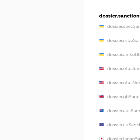
dossier.sanction
dossier.specSa
dossier.rnboSa
dossier.amkuBl
dossier.ofacSa
dossier.ofacN
dossier.gbSanc
dossier.ausSan
dossier.euSanc
dossier.japanS