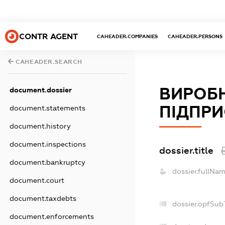
CONTR AGENT
CAHEADER.COMPANIES
CAHEADER.PERSONS
CAHEADER.SEARCH
ВИРОБ
document.dossier
ПІДПРИ
document.statements
document.history
document.inspections
dossier.title
document.bankruptcy
dossier.fullNam
document.court
document.taxdebts
dossier.opfSub
document.enforcements