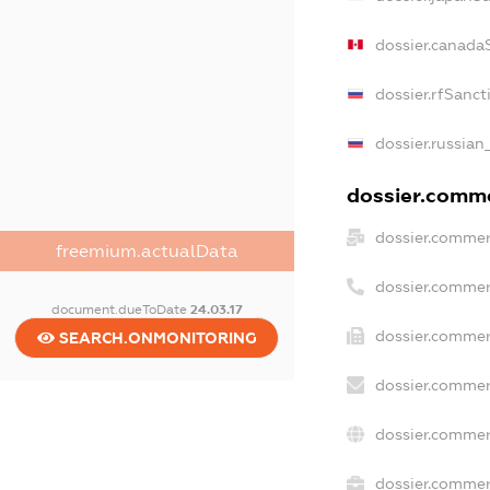
dossier.canada
dossier.rfSanct
dossier.russian
dossier.commer
dossier.commer
freemium.actualData
dossier.commer
document.dueToDate
24.03.17
dossier.commer
SEARCH.ONMONITORING
dossier.commer
dossier.commer
dossier.commerc