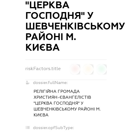
"ЦЕРКВА
ГОСПОДНЯ" У
ШЕВЧЕНКІВСЬКОМУ
РАЙОНІ М.
КИЄВА
riskFactors.title
0
0
0
dossier.fullName:
РЕЛІГІЙНА ГРОМАДА
ХРИСТИЯН-ЄВАНГЕЛІСТІВ
"ЦЕРКВА ГОСПОДНЯ" У
ШЕВЧЕНКІВСЬКОМУ РАЙОНІ М.
КИЄВА
dossier.opfSubType: