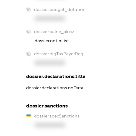
dossier.budget_dotation
XXXXXXXXXX
dossier.palne_akciz
dossier.notInList
dossier.bigTaxPayerReg
XXXXXXXXXX
dossier.declarations.title
dossier.declarations.noData
dossier.sanctions
dossier.specSanctions
XXXXXXXXXX