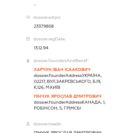
-
dossier.edrpo:
23379858
dossier.regDate:
13.12.94
dossier.foundersAndBenef:
ХАРЧУН ІВАН ІСААКОВИЧ
dossier.founderAddress
УКРАЇНА,
02217, ВУЛ.ЗАКРЕВСЬКОГО, Б.19,
К.126, М.КИЇВ
ПІНЧУК ЯРОСЛАВ ДМИТРОВИЧ
dossier.founderAddress
КАНАДА, 1,
РОБІНСОН, 5, ГРІМСБІ
dossier.heads:
ПІНЧУК ЯРОСЛАВ ДМИТРОВИЧ
-