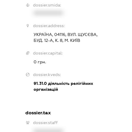
dossier.smida:
XXXXXXXXXX
dossier.address:
УКРАЇНА, 04116, ВУЛ. ЩУСЄВА,
БУД. 12-А, К. 8, М. КИЇВ
dossier.capital:
0 грн.
dossier.kveds:
91.31.0
діяльність релігійних
організацій
dossier.tax
dossier.staff
XXXXXXXXXX