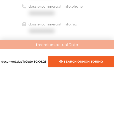
dossier.commercial_info.phone
XXXXXXXXXX
dossier.commercial_info.fax
XXXXXXXXXX
dossier.commercial_info.email
freemium.actualData
XXXXXXXXXX
dossier.commercial_info.website
document.dueToDate
30.06.25
SEARCH.ONMONITORING
XXXXXXXXXX
dossier.commercial_info.activity
XXXXXXXXXX
freemium.exampleText_1
freemium.exampleText_2