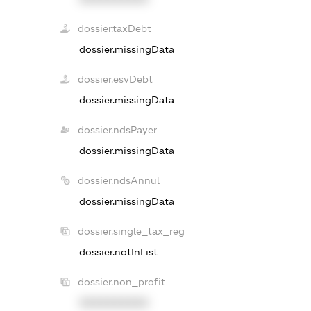
dossier.taxDebt
dossier.missingData
dossier.esvDebt
dossier.missingData
dossier.ndsPayer
dossier.missingData
dossier.ndsAnnul
dossier.missingData
dossier.single_tax_reg
dossier.notInList
dossier.non_profit
XXXXXXXXXX