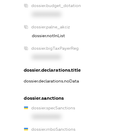
dossier.budget_dotation
XXXXXXXXXX
dossier.palne_akciz
dossier.notInList
dossier.bigTaxPayerReg
XXXXXXXXXX
dossier.declarations.title
dossier.declarations.noData
dossier.sanctions
dossier.specSanctions
XXXXXXXXXX
dossier.rnboSanctions