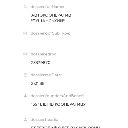
dossier.fullName:
АВТОКООПЕРАТИВ
"ПУЩАНСЬКИЙ"
dossier.opfSubType:
-
dossier.edrpo:
23379870
dossier.regDate:
27.11.88
dossier.foundersAndBenef:
155 ЧЛЕНІВ КООПЕРАТИВУ
dossier.heads: