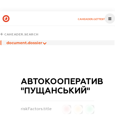
CAHEADER.GETTEST
CAHEADER.SEARCH
document.dossier
АВТОКООПЕРАТИВ
"ПУЩАНСЬКИЙ"
riskFactors.title
0
0
0