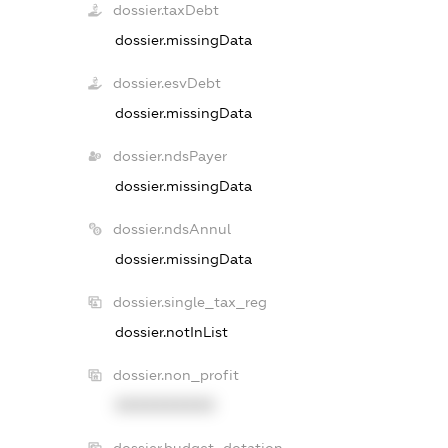
dossier.taxDebt
dossier.missingData
dossier.esvDebt
dossier.missingData
dossier.ndsPayer
dossier.missingData
dossier.ndsAnnul
dossier.missingData
dossier.single_tax_reg
dossier.notInList
dossier.non_profit
XXXXXXXXXX