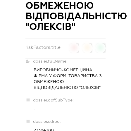
ОБМЕЖЕНОЮ
ВІДПОВІДАЛЬНІСТЮ
"ОЛЕКСІВ"
riskFactors.title
0
0
0
dossier.fullName:
ВИРОБНИЧО-КОМЕРЦІЙНА
ФІРМА У ФОРМІ ТОВАРИСТВА З
ОБМЕЖЕНОЮ
ВІДПОВІДАЛЬНІСТЮ "ОЛЕКСІВ"
dossier.opfSubType:
-
dossier.edrpo:
23384380