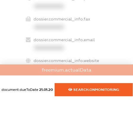
XXXXXXXXXX
dossier.commercial_info.fax
XXXXXXXXXX
dossier.commercial_info.email
XXXXXXXXXX
dossier.commercial_info.website
XXXXXXXXXX
freemium.actualData
dossier.commercial_info.activity
XXXXXXXXXX
document.dueToDate
21.01.20
SEARCH.ONMONITORING
freemium.exampleText_1
freemium.exampleText_2
freemium.anonymousPerSearch2