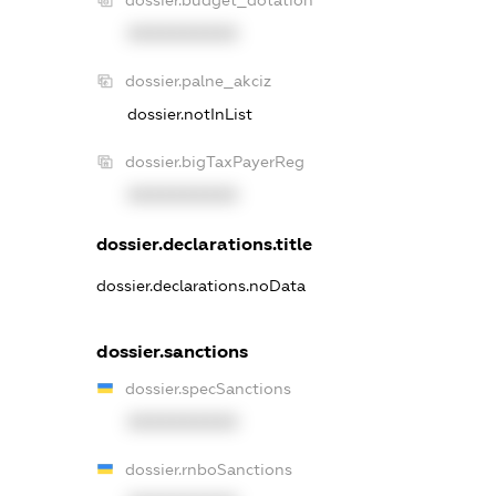
dossier.budget_dotation
XXXXXXXXXX
dossier.palne_akciz
dossier.notInList
dossier.bigTaxPayerReg
XXXXXXXXXX
dossier.declarations.title
dossier.declarations.noData
dossier.sanctions
dossier.specSanctions
XXXXXXXXXX
dossier.rnboSanctions