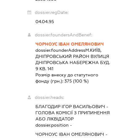
dossier.regDate:
04.04.95
dossier.foundersAndBenef:
ЧОРНОУС ІВАН ОМЕЛЯНОВИЧ
dossier.founderAddress
М.КИЇВ,
ДНІПРОВСЬКИЙ РАЙОН ВУЛИЦЯ
ДНІПРОВСЬКА НАБЕРЕЖНА БУД.
9 КВ. 141
Розмір внеску до статутного
фонду (грн.):
375
(100 %)
dossier.heads:
БЛАГОДИР ІГОР ВАСИЛЬОВИЧ
-
ГОЛОВА КОМІСІЇ З ПРИПИНЕННЯ
АБО ЛІКВІДАТОР
dossier.position -
ЧОРНОУС ІВАН ОМЕЛЯНОВИЧ
-