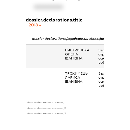
XXXXXXXXXX
dossier.declarations.title
2018
dossier.declarations.pepName
dossier.declarations.personName
dossier.declaratio
БИСТРИЦЬКА
Заробітна плата
ОЛЕНА
отримана за
ІВАНІВНА
основним місцем
роботи
ТРОХИМЕЦЬ
Заробітна плата
ЛАРИСА
отримана за
ІВАНІВНА
основним місцем
роботи
dossier.declarations.license_1
dossier.declarations.license_2
dossier.declarations.license_3