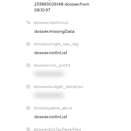
233883026148
dossier.from
08.10.97
dossier.ndsAnnul
dossier.missingData
dossier.single_tax_reg
dossier.notInList
dossier.non_profit
XXXXXXXXXX
dossier.budget_dotation
XXXXXXXXXX
dossier.palne_akciz
dossier.notInList
dossier.bigTaxPayerReg