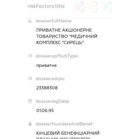
riskFactors.title
0
0
0
dossier.fullName:
ПРИВАТНЕ АКЦІОНЕРНЕ
ТОВАРИСТВО "МЕДИЧНИЙ
КОМПЛЕКС "СИРЕЦЬ"
dossier.opfSubType:
приватне
dossier.edrpo:
23388308
dossier.regDate:
01.06.95
dossier.foundersAndBenef:
КІНЦЕВИЙ БЕНЕФІЦІАРНИЙ