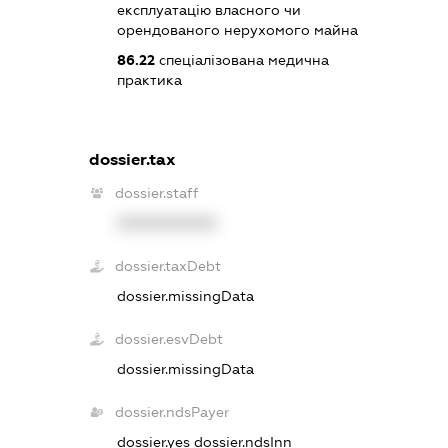
експлуатацію власного чи
орендованого нерухомого майна
86.22
спеціалізована медична
практика
dossier.tax
dossier.staff
XXXXXXXXXX
dossier.taxDebt
dossier.missingData
dossier.esvDebt
dossier.missingData
dossier.ndsPayer
dossier.yes
dossier.ndsInn