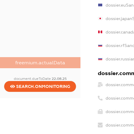
dossier.euSan
dossier.japan
dossier.canad
dossier.rfSan
dossier.russia
freemium.actualData
dossier.comme
document.dueToDate
22.08.25
dossier.comme
SEARCH.ONMONITORING
dossier.comm
dossier.comme
dossier.comme