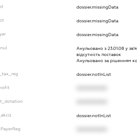
bt
dossier.missingData
bt
dossier.missingData
yer
dossier.missingData
nnul
Анульовано з 23.01.08 у зв'я
вiдсутнiсть поставок
Анульовано за рiшенням к
e_tax_reg
dossier.notInList
rofit
XXXXXXXXXX
et_dotation
XXXXXXXXXX
_akciz
dossier.notInList
axPayerReg
XXXXXXXXXX