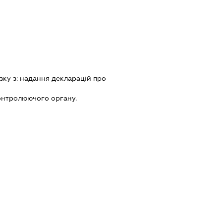
зку з:
надання декларацiй про
онтролюючого органу.