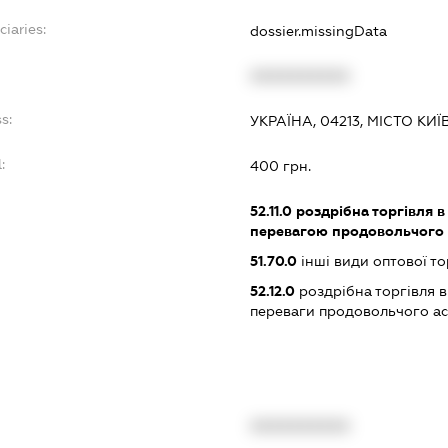
ciaries:
dossier.missingData
XXXXXXXXXX
s:
УКРАЇНА, 04213, МІСТО КИ
:
400 грн.
52.11.0
роздрібна торгівля в
перевагою продовольчого
51.70.0
інші види оптової то
52.12.0
роздрібна торгівля в
переваги продовольчого а
XXXXXXXXXX