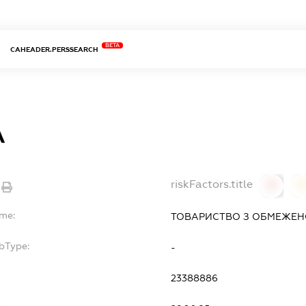
BETA
CAHEADER.PERSSEARCH
А
riskFactors.title
0
ame:
ТОВАРИСТВО З ОБМЕЖЕНО
bType:
-
23388886