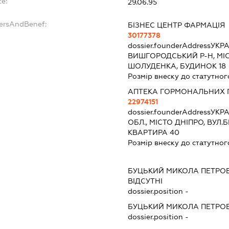
te:
29.06.95
dersAndBenef:
БІЗНЕС ЦЕНТР ФАРМАЦІЯ
30177378
dossier.founderAddress
УКРА
ВИШГОРОДСЬКИЙ Р-Н, МІ
ШОЛУДЕНКА, БУДИНОК 18
Розмір внеску до статутног
АПТЕКА ГОРМОНАЛЬНИХ 
22974151
dossier.founderAddress
УКРА
ОБЛ., МІСТО ДНІПРО, ВУЛ.
КВАРТИРА 40
Розмір внеску до статутног
БУЦЬКИЙ МИКОЛА ПЕТРО
ВІДСУТНІ
dossier.position -
БУЦЬКИЙ МИКОЛА ПЕТРО
dossier.position -