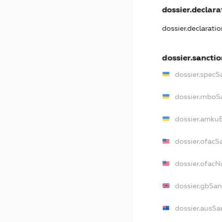
dossier.declarat
dossier.declarati
dossier.sanctio
dossier.specS
dossier.rnboS
dossier.amkuB
dossier.ofacS
dossier.ofac
dossier.gbSan
dossier.ausSa