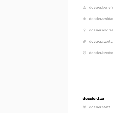
dossier.benefi
dossier.smida:
dossier.addres
dossier.capital
dossier.kveds:
dossier.tax
dossier.staff