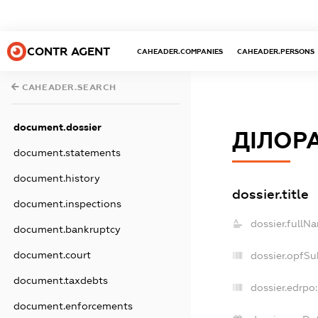
CONTR AGENT
CAHEADER.COMPANIES
CAHEADER.PERSONS
CAHEADER.SEARCH
document.dossier
ДІЛОР
document.statements
document.history
dossier.title
document.inspections
dossier.fullN
document.bankruptcy
document.court
dossier.opfSu
document.taxdebts
dossier.edrpo:
document.enforcements