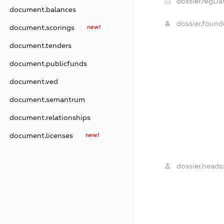
dossier.regDa
document.balances
dossier.foun
document.scorings
new!
document.tenders
document.publicfunds
document.ved
document.semantrum
document.relationships
document.licenses
new!
dossier.heads: