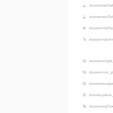
dossier.taxDe
dossier.esvDe
dossier.ndsPa
dossier.ndsA
dossier.singl
dossier.non_p
dossier.budg
dossier.palne
dossier.bigT