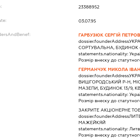
:
23388952
te:
03.07.95
ndersAndBenef:
ГАРБУЗЮК СЕРГІЙ ПЕТРО
dossier.founderAddress
УКРА
СОРТУВАЛЬНА, БУДИНОК 4
statements.nationality:
Укра
Розмір внеску до статутног
ГЕРМАНЧУК МИКОЛА ІВА
dossier.founderAddress
УКРА
ВИШГОРОДСЬКИЙ Р-Н, МІ
МАЗЕПИ, БУДИНОК 13/9, К
statements.nationality:
Укра
Розмір внеску до статутног
ЗАКРИТЕ АКЦІОНЕРНЕ ТО
dossier.founderAddress
ЛИТВ
МАЖЕЙКЯЙ
statements.nationality:
Литв
Розмір внеску до статутног