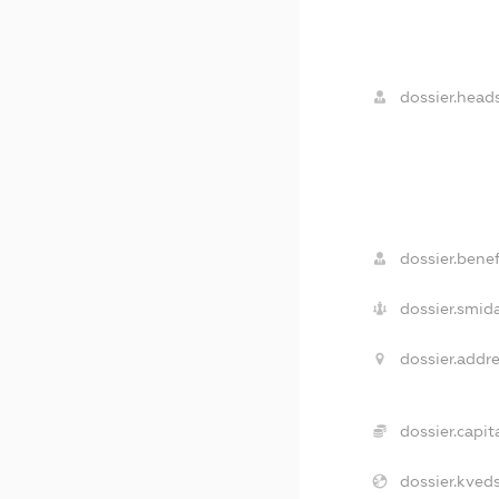
dossier.heads
dossier.benef
dossier.smida
dossier.addre
dossier.capita
dossier.kveds