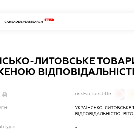
BETA
CAHEADER.PERSSEARCH
НСЬКО-ЛИТОВСЬКЕ ТОВАР
ЕНОЮ ВІДПОВІДАЛЬНІСТЮ
riskFactors.title
0
Name:
УКРАЇНСЬКО-ЛИТОВСЬКЕ
ВІДПОВІДАЛЬНІСТЮ "ВІТО
ubType:
-