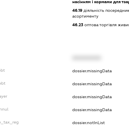
насінням і кормами для тв
46.19
діяльність посередник
асортименту
46.23
оптова торгівля жив
XXXXXXXXXX
ebt
dossier.missingData
ebt
dossier.missingData
ayer
dossier.missingData
nnul
dossier.missingData
le_tax_reg
dossier.notInList