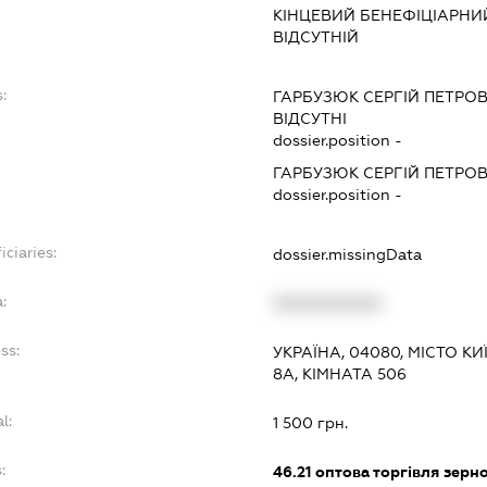
КІНЦЕВИЙ БЕНЕФІЦІАРНИ
ВІДСУТНІЙ
:
ГАРБУЗЮК СЕРГІЙ ПЕТРО
ВІДСУТНІ
dossier.position -
ГАРБУЗЮК СЕРГІЙ ПЕТРО
dossier.position -
iciaries:
dossier.missingData
:
XXXXXXXXXX
ss:
УКРАЇНА, 04080, МІСТО К
8А, КІМНАТА 506
l:
1 500 грн.
:
46.21
оптова торгівля зерн