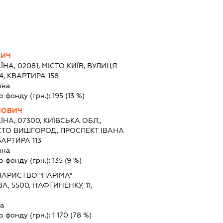
ВИЧ
ЇНА, 02081, МІСТО КИЇВ, ВУЛИЦЯ
, КВАРТИРА 158
їна
о фонду (грн.):
195
(13 %)
НОВИЧ
ЇНА, 07300, КИЇВСЬКА ОБЛ.,
СТО ВИШГОРОД, ПРОСПЕКТ ІВАНА
ВАРТИРА 113
їна
о фонду (грн.):
135
(9 %)
ВАРИСТВО "ПАРІМА"
А, 5500, НАФТИНЕНКУ, 11,
а
о фонду (грн.):
1 170
(78 %)