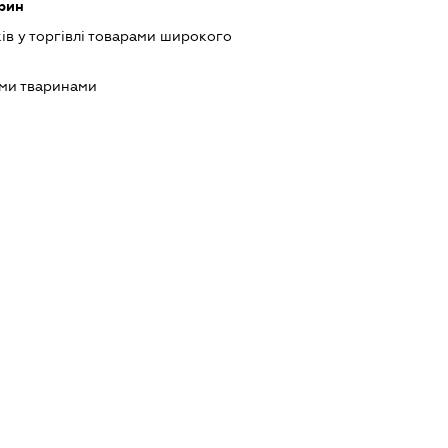
арин
ів у торгівлі товарами широкого
ими тваринами