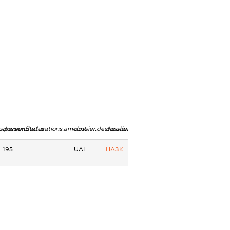
ns.personStatus
dossier.declarations.amount
dossier.declarations.currency
dossier.declarations.source
195
UAH
НАЗК