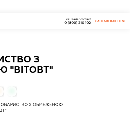
caHeader.contact
CAHEADER.GETTEST
0 (800) 210 102
ИСТВО З
 "ВІТОВТ"
0
0
 ТОВАРИСТВО З ОБМЕЖЕНОЮ
ВТ"