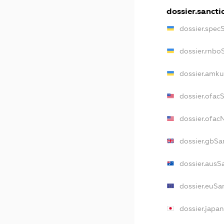
dossier.sancti
dossier.spec
dossier.rnbo
dossier.amku
dossier.ofac
dossier.ofa
dossier.gbSa
dossier.ausS
dossier.euSa
dossier.japa