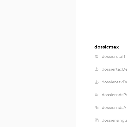
dossier.tax
dossier.staff
dossier.taxD
dossier.esvD
dossier.ndsP
dossier.ndsA
dossier.sing