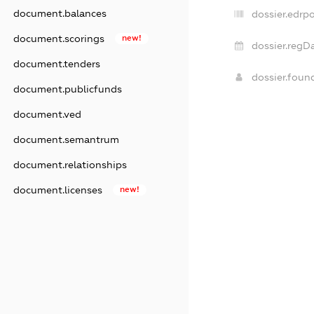
document.balances
dossier.edrpo
document.scorings
new!
dossier.regDa
document.tenders
dossier.fou
document.publicfunds
document.ved
document.semantrum
document.relationships
document.licenses
new!