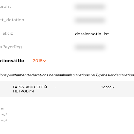
profit
XXXXXXXXXX
get_dotation
XXXXXXXXXX
e_akciz
dossier.notInList
axPayerReg
XXXXXXXXXX
tions.title
2018
tions.pepName
dossier.declarations.personName
dossier.declarations.relType
dossier.declaratio
ГАРБУЗЮК СЕРГІЙ
-
Чоловік
ПЕТРОВИЧ
nse_1
ense_2
ense_3