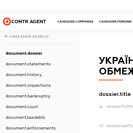
CONTR AGENT
CAHEADER.COMPANIES
CAHEADER.PERSONS
CAHEADER.SEARCH
document.dossier
УКРАЇ
document.statements
ОБМЕЖ
document.history
document.inspections
dossier.title
document.bankruptcy
dossier.full
document.court
document.taxdebts
dossier.opfS
document.enforcements