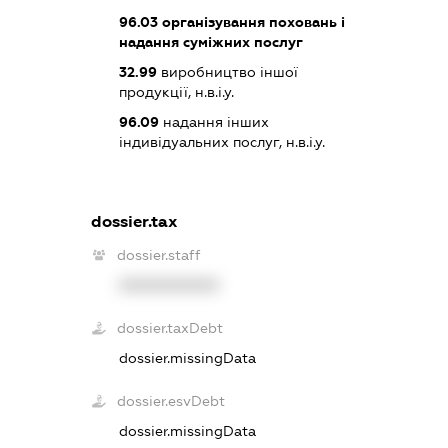
96.03
організування поховань і
надання суміжних послуг
32.99
виробництво іншої
продукції, н.в.і.у.
96.09
надання інших
індивідуальних послуг, н.в.і.у.
dossier.tax
dossier.staff
XXXXXXXXXX
dossier.taxDebt
dossier.missingData
dossier.esvDebt
dossier.missingData