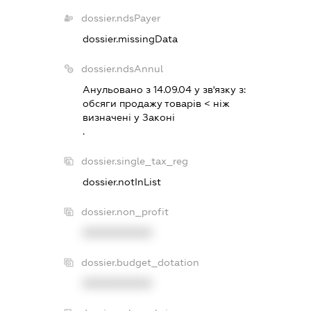
dossier.ndsPayer
dossier.missingData
dossier.ndsAnnul
Анульовано з 14.09.04 у зв'язку з:
обсяги продажу товарiв < нiж
визначенi у Законi
.
dossier.single_tax_reg
dossier.notInList
dossier.non_profit
XXXXXXXXXX
dossier.budget_dotation
XXXXXXXXXX