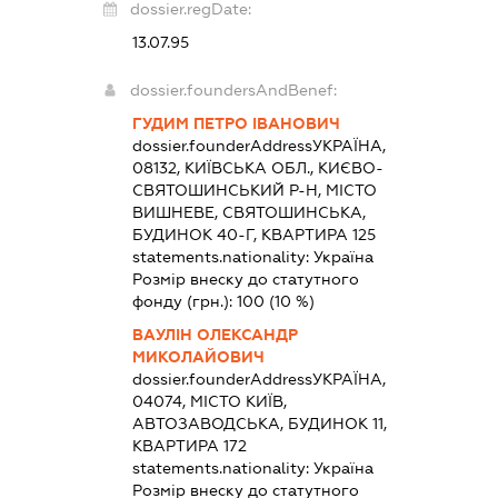
dossier.regDate:
13.07.95
dossier.foundersAndBenef:
ГУДИМ ПЕТРО ІВАНОВИЧ
dossier.founderAddress
УКРАЇНА,
08132, КИЇВСЬКА ОБЛ., КИЄВО-
СВЯТОШИНСЬКИЙ Р-Н, МІСТО
ВИШНЕВЕ, СВЯТОШИНСЬКА,
БУДИНОК 40-Г, КВАРТИРА 125
statements.nationality:
Україна
Розмір внеску до статутного
фонду (грн.):
100
(10 %)
ВАУЛІН ОЛЕКСАНДР
МИКОЛАЙОВИЧ
dossier.founderAddress
УКРАЇНА,
04074, МІСТО КИЇВ,
АВТОЗАВОДСЬКА, БУДИНОК 11,
КВАРТИРА 172
statements.nationality:
Україна
Розмір внеску до статутного