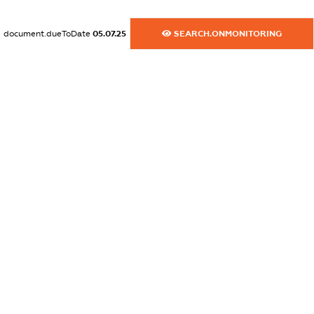
XXXXXXXXXX
document.dueToDate
05.07.25
SEARCH.ONMONITORING
dossier.commercial_info.email
XXXXXXXXXX
dossier.commercial_info.website
XXXXXXXXXX
dossier.commercial_info.activity
XXXXXXXXXX
freemium.exampleText_1
freemium.exampleText_2
freemium.anonymousPerSearch2
FREEMIUM.DETAILS
FREEMIUM.REGISTER