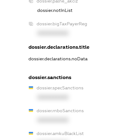
dossier.palne_akciz
dossier.notInList
dossier.bigTaxPayerReg
XXXXXXXXXX
dossier.declarations.title
dossier.declarations.noData
dossier.sanctions
dossier.specSanctions
XXXXXXXXXX
dossier.rnboSanctions
XXXXXXXXXX
dossier.amkuBlackList