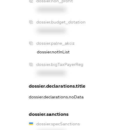
dossier.non_profit
XXXXXXXXXX
dossier.budget_dotation
XXXXXXXXXX
dossier.palne_akciz
dossier.notInList
dossier.bigTaxPayerReg
XXXXXXXXXX
dossier.declarations.title
dossier.declarations.noData
dossier.sanctions
dossier.specSanctions