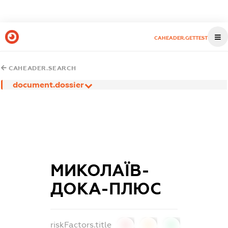
CAHEADER.GETTEST
CAHEADER.SEARCH
document.dossier
МИКОЛАЇВ-
ДОКА-ПЛЮС
riskFactors.title
0
0
0