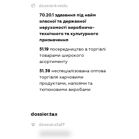
dossier.kveds:
70.20.1
здавання під найм
власної та державної
нерухомості виробничо-
технічного та культурного
призначення
51.19
посередництво в торгівлі
товарами широкого
асортименту
51.39
неспеціалізована оптова
торгівля харчовими
продуктами, напоями та
тютюновими виробами
dossier.tax
dossier.staff
XXXXXXXXXX