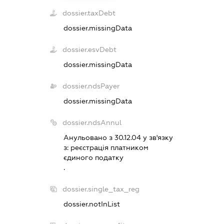
dossier.taxDebt
dossier.missingData
dossier.esvDebt
dossier.missingData
dossier.ndsPayer
dossier.missingData
dossier.ndsAnnul
Анульовано з 30.12.04 у зв'язку
з:
реєстрацiя платником
єдиного податку
.
dossier.single_tax_reg
dossier.notInList