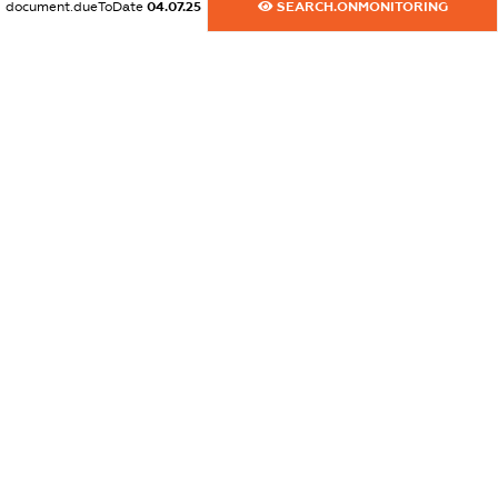
document.dueToDate
04.07.25
SEARCH.ONMONITORING
XXXXXXXXXX
dossier.commercial_info.phone
XXXXXXXXXX
dossier.commercial_info.fax
XXXXXXXXXX
dossier.commercial_info.email
XXXXXXXXXX
dossier.commercial_info.website
XXXXXXXXXX
dossier.commercial_info.activity
XXXXXXXXXX