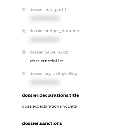
dossier.non_profit
XXXXXXXXXX
dossier.budget_dotation
XXXXXXXXXX
dossier.palne_akciz
dossier.notInList
dossier.bigTaxPayerReg
XXXXXXXXXX
dossier.declarations.title
dossier.declarations.noData
dossier.sanctions