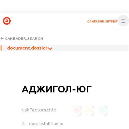
CAHEADER.GETTEST
CAHEADER.SEARCH
document.dossier
АДЖИГОЛ-ЮГ
riskFactors.title
0
0
0
dossier.fullName: