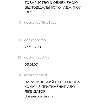
ТОВАРИСТВО З ОБМЕЖЕНОЮ
ВІДПОВІДАЛЬНІСТЮ "АДЖИГОЛ-
ЮГ"
dossier.opfSubType:
-
dossier.edrpo:
23399298
dossier.regDate:
03.01.07
dossier.heads:
ЧАРИЧАНСЬКИЙ П.О.
-
ГОЛОВА
КОМІСІЇ З ПРИПИНЕННЯ АБО
ЛІКВІДАТОР
dossier.position -