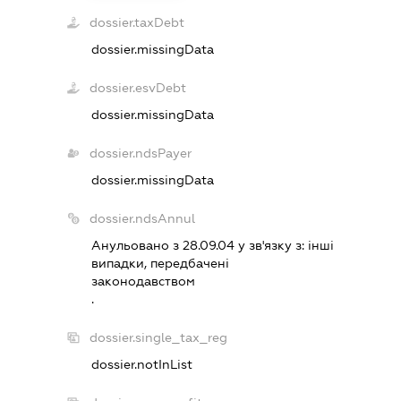
dossier.taxDebt
dossier.missingData
dossier.esvDebt
dossier.missingData
dossier.ndsPayer
dossier.missingData
dossier.ndsAnnul
Анульовано з 28.09.04 у зв'язку з:
iншi
випадки, передбаченi
законодавством
.
dossier.single_tax_reg
dossier.notInList