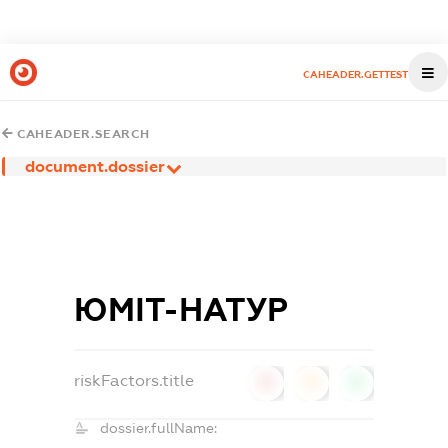
CAHEADER.GETTEST
CAHEADER.SEARCH
document.dossier
ЮМІТ-НАТУР
riskFactors.title
0
0
0
dossier.fullName: