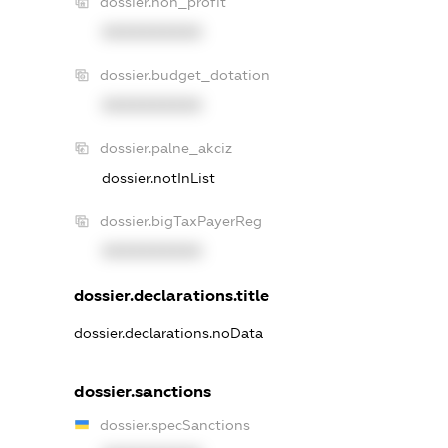
dossier.non_profit
XXXXXXXXXX
dossier.budget_dotation
XXXXXXXXXX
dossier.palne_akciz
dossier.notInList
dossier.bigTaxPayerReg
XXXXXXXXXX
dossier.declarations.title
dossier.declarations.noData
dossier.sanctions
dossier.specSanctions