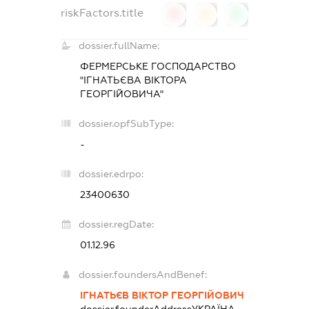
riskFactors.title
0
0
0
dossier.fullName:
ФЕРМЕРСЬКЕ ГОСПОДАРСТВО
"ІГНАТЬЄВА ВІКТОРА
ГЕОРГІЙОВИЧА"
dossier.opfSubType:
-
dossier.edrpo:
23400630
dossier.regDate:
01.12.96
dossier.foundersAndBenef:
ІГНАТЬЄВ ВІКТОР ГЕОРГІЙОВИЧ
dossier.founderAddress
УКРАЇНА,