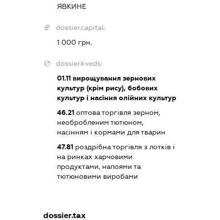
ЯВКИНЕ
dossier.capital:
1 000 грн.
dossier.kveds:
01.11
вирощування зернових
культур (крім рису), бобових
культур і насіння олійних культур
46.21
оптова торгівля зерном,
необробленим тютюном,
насінням і кормами для тварин
47.81
роздрібна торгівля з лотків і
на ринках харчовими
продуктами, напоями та
тютюновими виробами
dossier.tax