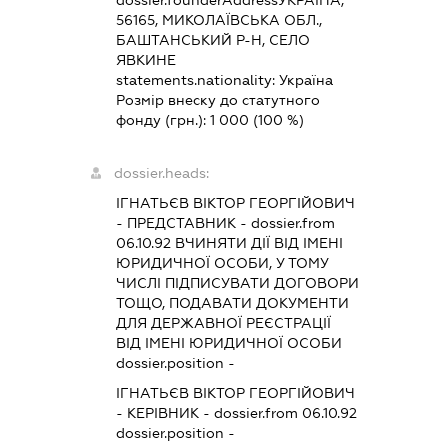
56165, МИКОЛАЇВСЬКА ОБЛ.,
БАШТАНСЬКИЙ Р-Н, СЕЛО
ЯВКИНЕ
statements.nationality:
Україна
Розмір внеску до статутного
фонду (грн.):
1 000
(100 %)
dossier.heads:
ІГНАТЬЄВ ВІКТОР ГЕОРГІЙОВИЧ
-
ПРЕДСТАВНИК
- dossier.from
06.10.92
ВЧИНЯТИ ДІЇ ВІД ІМЕНІ
ЮРИДИЧНОЇ ОСОБИ, У ТОМУ
ЧИСЛІ ПІДПИСУВАТИ ДОГОВОРИ
ТОЩО, ПОДАВАТИ ДОКУМЕНТИ
ДЛЯ ДЕРЖАВНОЇ РЕЄСТРАЦІЇ
ВІД ІМЕНІ ЮРИДИЧНОЇ ОСОБИ
dossier.position -
ІГНАТЬЄВ ВІКТОР ГЕОРГІЙОВИЧ
-
КЕРІВНИК
- dossier.from 06.10.92
dossier.position -