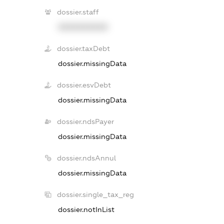
dossier.staff
XXXXXXXXXX
dossier.taxDebt
dossier.missingData
dossier.esvDebt
dossier.missingData
dossier.ndsPayer
dossier.missingData
dossier.ndsAnnul
dossier.missingData
dossier.single_tax_reg
dossier.notInList