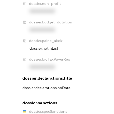
dossier.non_profit
XXXXXXXXXX
dossier.budget_dotation
XXXXXXXXXX
dossier.palne_akciz
dossier.notInList
dossier.bigTaxPayerReg
XXXXXXXXXX
dossier.declarations.title
dossier.declarations.noData
dossier.sanctions
dossier.specSanctions