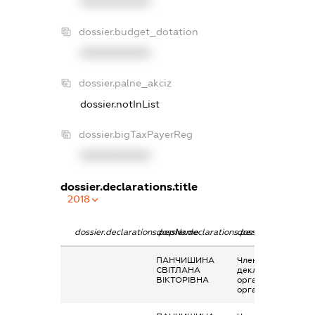
XXXXXXXXXX
dossier.budget_dotation
XXXXXXXXXX
dossier.palne_akciz
dossier.notInList
dossier.bigTaxPayerReg
XXXXXXXXXX
dossier.declarations.title
2018
dossier.declarations.pepName
dossier.declarations.personName
dossier.declaratio
ПАНЧИШИНА
Членство суб’єкта
СВІТЛАНА
декларування в
ВІКТОРІВНА
організаціях та їх
органах