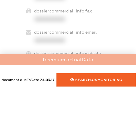
dossier.commercial_info.fax
XXXXXXXXXX
dossier.commercial_info.email
XXXXXXXXXX
dossier.commercial_info.website
freemium.actualData
XXXXXXXXXX
dossier.commercial_info.activity
document.dueToDate
24.03.17
SEARCH.ONMONITORING
XXXXXXXXXX
freemium.exampleText_1
freemium.exampleText_2
freemium.anonymousPerSearch2
FREEMIUM.DETAILS