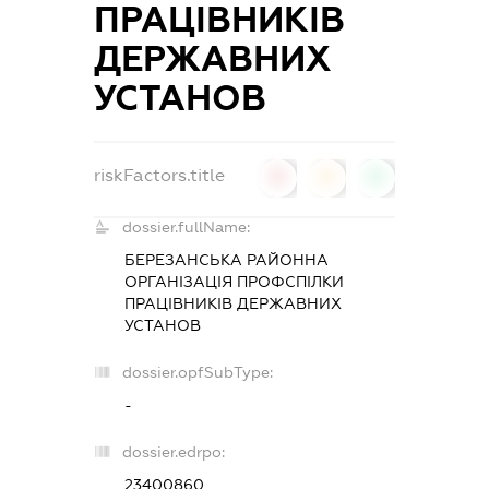
ПРАЦІВНИКІВ
ДЕРЖАВНИХ
УСТАНОВ
riskFactors.title
0
0
0
dossier.fullName:
БЕРЕЗАНСЬКА РАЙОННА
ОРГАНІЗАЦІЯ ПРОФСПІЛКИ
ПРАЦІВНИКІВ ДЕРЖАВНИХ
УСТАНОВ
dossier.opfSubType:
-
dossier.edrpo:
23400860