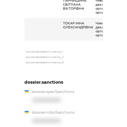
ПАНЧИШИНА
Членство суб’єкта
СВІТЛАНА
декларування в
ВІКТОРІВНА
організаціях та їх
органах
ТОКАР ІННА
Членство суб’єкта
ОЛЕКСАНДРІВНА
декларування в
організаціях та їх
органах
dossier.declarations.license_1
dossier.declarations.license_2
dossier.declarations.license_3
dossier.sanctions
dossier.specSanctions
XXXXXXXXXX
dossier.rnboSanctions
XXXXXXXXXX