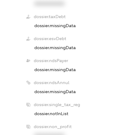
XXXXXXXXXX
dossier.taxDebt
dossier.missingData
dossier.esvDebt
dossier.missingData
dossier.ndsPayer
dossier.missingData
dossier.ndsAnnul
dossier.missingData
dossier.single_tax_reg
dossier.notInList
dossier.non_profit