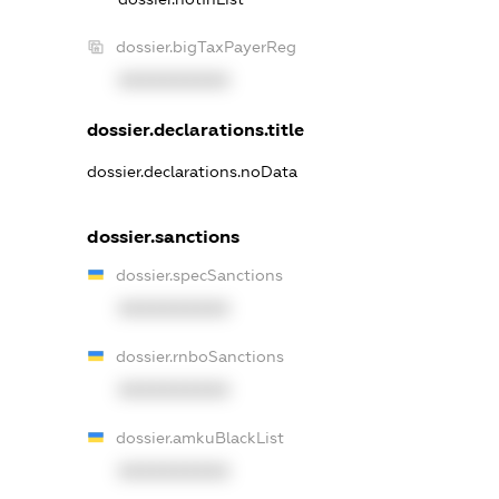
dossier.bigTaxPayerReg
XXXXXXXXXX
dossier.declarations.title
dossier.declarations.noData
dossier.sanctions
dossier.specSanctions
XXXXXXXXXX
dossier.rnboSanctions
XXXXXXXXXX
dossier.amkuBlackList
XXXXXXXXXX