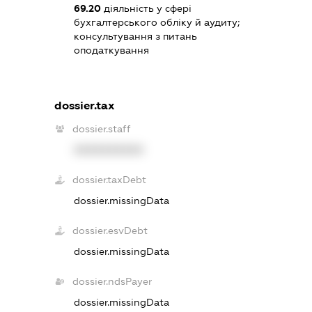
69.20
діяльність у сфері
бухгалтерського обліку й аудиту;
консультування з питань
оподаткування
dossier.tax
dossier.staff
XXXXXXXXXX
dossier.taxDebt
dossier.missingData
dossier.esvDebt
dossier.missingData
dossier.ndsPayer
dossier.missingData