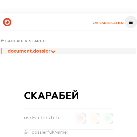
CAHEADER.GETTEST
CAHEADER.SEARCH
document.dossier
СКАРАБЕЙ
riskFactors.title
0
0
0
dossier.fullName: