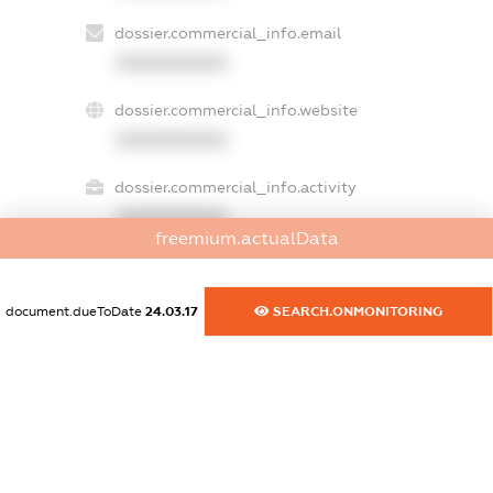
dossier.commercial_info.email
XXXXXXXXXX
dossier.commercial_info.website
XXXXXXXXXX
dossier.commercial_info.activity
XXXXXXXXXX
freemium.actualData
document.dueToDate
24.03.17
SEARCH.ONMONITORING
freemium.exampleText_1
freemium.exampleText_2
freemium.anonymousPerSearch2
FREEMIUM.DETAILS
FREEMIUM.REGISTER