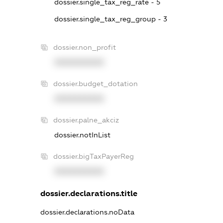
dossier.single_tax_reg_rate - 5
dossier.single_tax_reg_group - 3
dossier.non_profit
XXXXXXXXXX
dossier.budget_dotation
XXXXXXXXXX
dossier.palne_akciz
dossier.notInList
dossier.bigTaxPayerReg
XXXXXXXXXX
dossier.declarations.title
dossier.declarations.noData