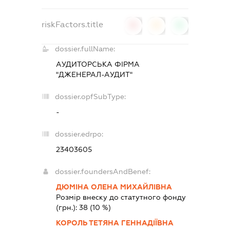
riskFactors.title
0
0
0
dossier.fullName:
АУДИТОРСЬКА ФІРМА
"ДЖЕНЕРАЛ-АУДИТ"
dossier.opfSubType:
-
dossier.edrpo:
23403605
dossier.foundersAndBenef:
ДЮМІНА ОЛЕНА МИХАЙЛІВНА
Розмір внеску до статутного фонду
(грн.):
38
(10 %)
КОРОЛЬ ТЕТЯНА ГЕННАДІЇВНА