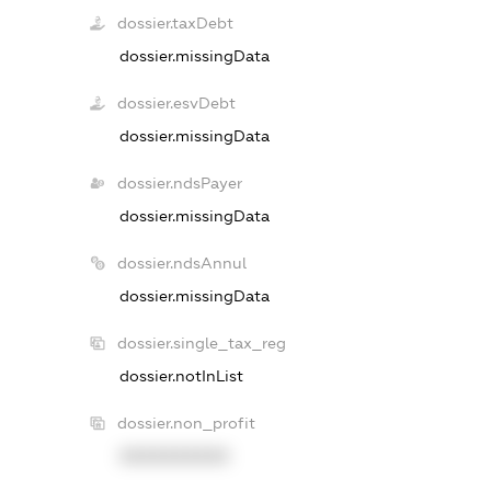
dossier.taxDebt
dossier.missingData
dossier.esvDebt
dossier.missingData
dossier.ndsPayer
dossier.missingData
dossier.ndsAnnul
dossier.missingData
dossier.single_tax_reg
dossier.notInList
dossier.non_profit
XXXXXXXXXX