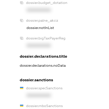
dossier.budget_dotation
XXXXXXXXXX
dossier.palne_akciz
dossier.notInList
dossier.bigTaxPayerReg
XXXXXXXXXX
dossier.declarations.title
dossier.declarations.noData
dossier.sanctions
dossier.specSanctions
XXXXXXXXXX
dossier.rnboSanctions