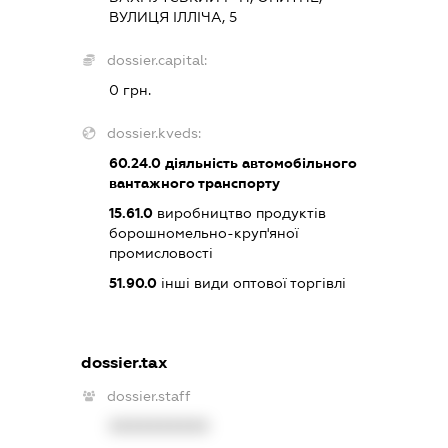
ВУЛИЦЯ ІЛЛІЧА, 5
dossier.capital:
0 грн.
dossier.kveds:
60.24.0
діяльність автомобільного
вантажного транспорту
15.61.0
виробництво продуктів
борошномельно-круп'яної
промисловості
51.90.0
інші види оптової торгівлі
dossier.tax
dossier.staff
XXXXXXXXXX