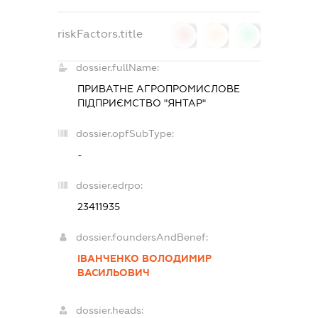
riskFactors.title
0
0
0
dossier.fullName:
ПРИВАТНЕ АГРОПРОМИСЛОВЕ
ПІДПРИЄМСТВО "ЯНТАР"
dossier.opfSubType:
-
dossier.edrpo:
23411935
dossier.foundersAndBenef:
ІВАНЧЕНКО ВОЛОДИМИР
ВАСИЛЬОВИЧ
dossier.heads: