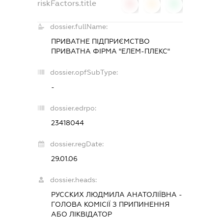
riskFactors.title
0
0
0
dossier.fullName:
ПРИВАТНЕ ПІДПРИЄМСТВО
ПРИВАТНА ФІРМА "ЕЛЕМ-ПЛЕКС"
dossier.opfSubType:
-
dossier.edrpo:
23418044
dossier.regDate:
29.01.06
dossier.heads:
РУССКИХ ЛЮДМИЛА АНАТОЛІЇВНА
-
ГОЛОВА КОМІСІЇ З ПРИПИНЕННЯ
АБО ЛІКВІДАТОР