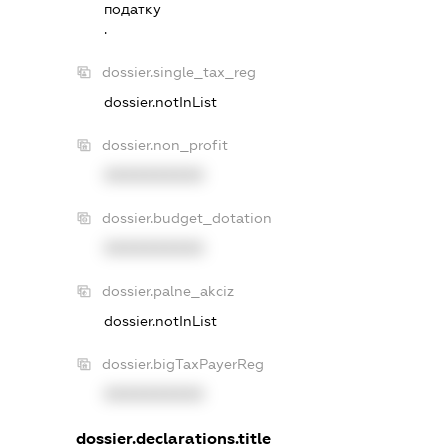
податку
.
dossier.single_tax_reg
dossier.notInList
dossier.non_profit
XXXXXXXXXX
dossier.budget_dotation
XXXXXXXXXX
dossier.palne_akciz
dossier.notInList
dossier.bigTaxPayerReg
XXXXXXXXXX
dossier.declarations.title