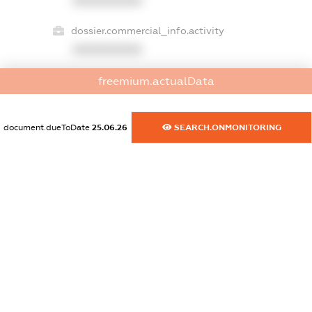
XXXXXXXXXX
dossier.commercial_info.activity
XXXXXXXXXX
freemium.actualData
freemium.exampleText_1
freemium.exampleText_2
document.dueToDate
25.06.26
SEARCH.ONMONITORING
freemium.anonymousPerSearch2
FREEMIUM.DETAILS
FREEMIUM.REGISTER