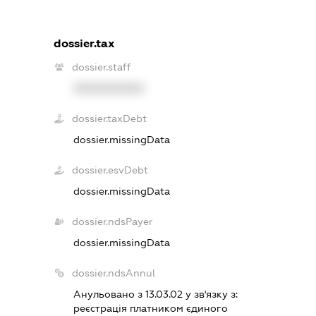
dossier.tax
dossier.staff
XXXXXXXXXX
dossier.taxDebt
dossier.missingData
dossier.esvDebt
dossier.missingData
dossier.ndsPayer
dossier.missingData
dossier.ndsAnnul
Анульовано з 13.03.02 у зв'язку з:
реєстрацiя платником єдиного