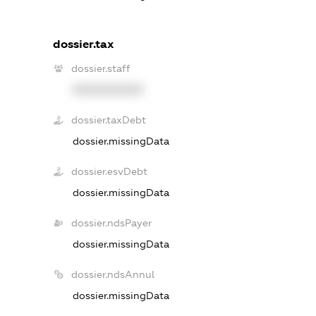
dossier.tax
dossier.staff
XXXXXXXXXX
dossier.taxDebt
dossier.missingData
dossier.esvDebt
dossier.missingData
dossier.ndsPayer
dossier.missingData
dossier.ndsAnnul
dossier.missingData