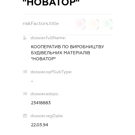
"НОВАТОР"
riskFactors.title
0
0
0
dossier.fullName:
КООПЕРАТИВ ПО ВИРОБНИЦТВУ
БУДІВЕЛЬНИХ МАТЕРІАЛІВ
"НОВАТОР"
dossier.opfSubType:
-
dossier.edrpo:
23418883
dossier.regDate:
22.03.94