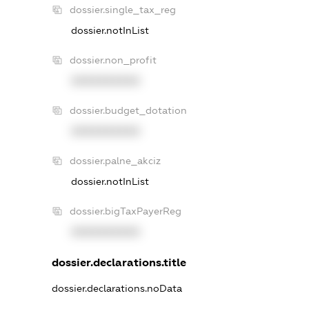
dossier.single_tax_reg
dossier.notInList
dossier.non_profit
XXXXXXXXXX
dossier.budget_dotation
XXXXXXXXXX
dossier.palne_akciz
dossier.notInList
dossier.bigTaxPayerReg
XXXXXXXXXX
dossier.declarations.title
dossier.declarations.noData