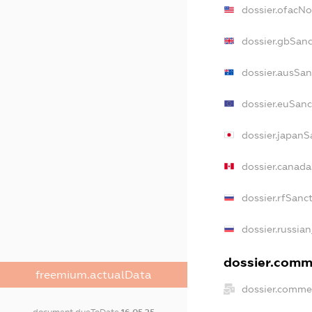
dossier.ofacN
dossier.gbSanc
dossier.ausSan
dossier.euSanc
dossier.japanS
dossier.canad
dossier.rfSanc
dossier.russian
dossier.comme
freemium.actualData
dossier.commer
document.dueToDate
16.05.25