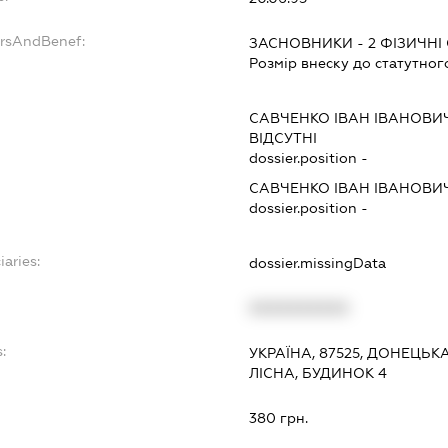
ersAndBenef:
ЗАСНОВНИКИ - 2 ФІЗИЧНІ
Розмір внеску до статутног
САВЧЕНКО ІВАН ІВАНОВИ
ВІДСУТНІ
dossier.position -
САВЧЕНКО ІВАН ІВАНОВИ
dossier.position -
iaries:
dossier.missingData
XXXXXXXXXX
:
УКРАЇНА, 87525, ДОНЕЦЬК
ЛІСНА, БУДИНОК 4
380 грн.