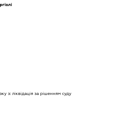
ргівлі
зку з:
лiквiдацiя за рiшенням суду