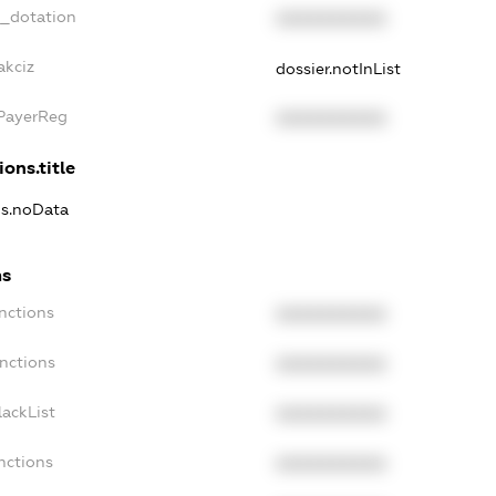
t_dotation
XXXXXXXXXX
akciz
dossier.notInList
xPayerReg
XXXXXXXXXX
ions.title
ns.noData
ns
nctions
XXXXXXXXXX
nctions
XXXXXXXXXX
ackList
XXXXXXXXXX
nctions
XXXXXXXXXX