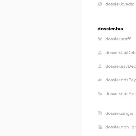
dossier.kveds:
dossier.tax
dossier.staff
dossier.taxDeb
dossier.esvDeb
dossier.ndsPay
dossier.ndsAn
dossier.single
dossier.non_pr