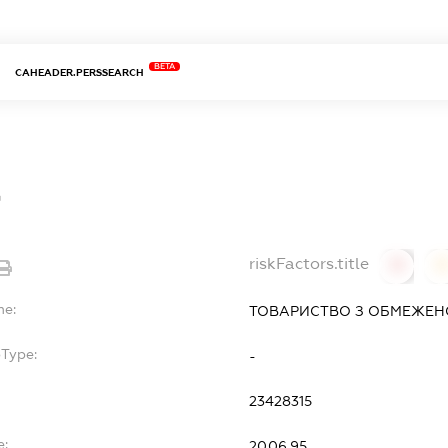
BETA
CAHEADER.PERSSEARCH
С
riskFactors.title
0
0
me:
ТОВАРИСТВО З ОБМЕЖЕНО
bType:
-
23428315
e:
20.06.95