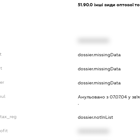
51.90.0
інші види оптової то
XXXXXXXXXX
t
dossier.missingData
t
dossier.missingData
er
dossier.missingData
nul
Анульовано з 07.07.04 у зв'я
.
_tax_reg
dossier.notInList
ofit
XXXXXXXXXX