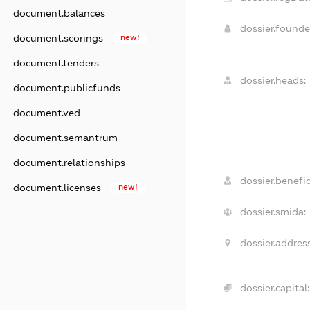
document.balances
dossier.found
document.scorings
new!
document.tenders
dossier.heads:
document.publicfunds
document.ved
document.semantrum
document.relationships
dossier.benefic
document.licenses
new!
dossier.smida:
dossier.address
dossier.capital: