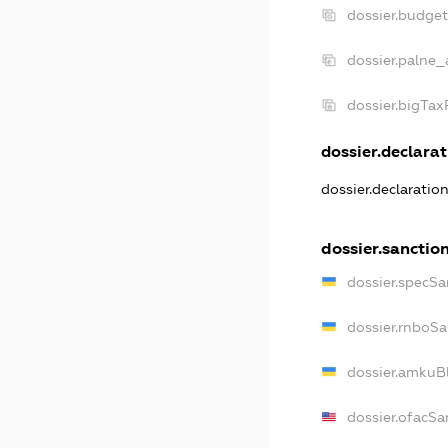
dossier.budge
dossier.palne_
dossier.bigTa
dossier.declarat
dossier.declaratio
dossier.sanctio
dossier.specSa
dossier.rnboSa
dossier.amkuBl
dossier.ofacSa