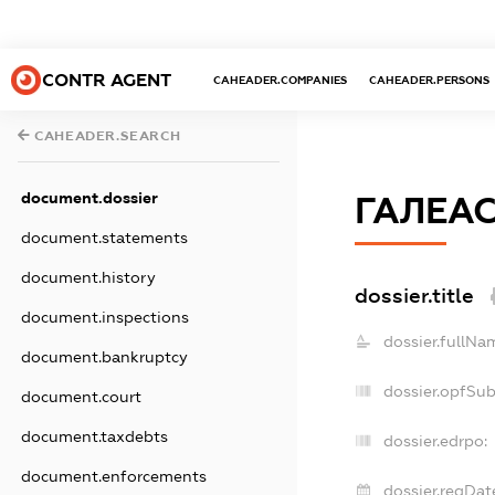
CONTR AGENT
CAHEADER.COMPANIES
CAHEADER.PERSONS
CAHEADER.SEARCH
document.dossier
ГАЛЕА
document.statements
document.history
dossier.title
document.inspections
dossier.fullNa
document.bankruptcy
dossier.opfSu
document.court
document.taxdebts
dossier.edrpo:
document.enforcements
dossier.regDat