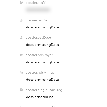
dossier.staff
XXXXXXXXXX
dossier.taxDebt
dossier.missingData
dossier.esvDebt
dossier.missingData
dossier.ndsPayer
dossier.missingData
dossier.ndsAnnul
dossier.missingData
dossier.single_tax_reg
dossier.notInList