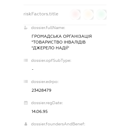
riskFactors.title
0
0
0
dossier.fullName:
ГРОМАДСЬКА ОРГАНІЗАЦІЯ
"ТОВАРИСТВО ІНВАЛІДІВ
"ДЖЕРЕЛО НАДІЇ"
dossier.opfSubType:
-
dossier.edrpo:
23428479
dossier.regDate:
14.06.95
dossier.foundersAndBenef: