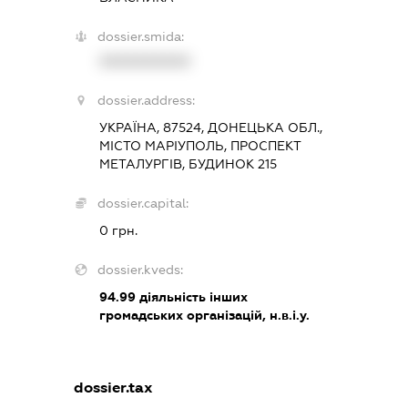
dossier.smida:
XXXXXXXXXX
dossier.address:
УКРАЇНА, 87524, ДОНЕЦЬКА ОБЛ.,
МІСТО МАРІУПОЛЬ, ПРОСПЕКТ
МЕТАЛУРГІВ, БУДИНОК 215
dossier.capital:
0 грн.
dossier.kveds:
94.99
діяльність інших
громадських організацій, н.в.і.у.
dossier.tax