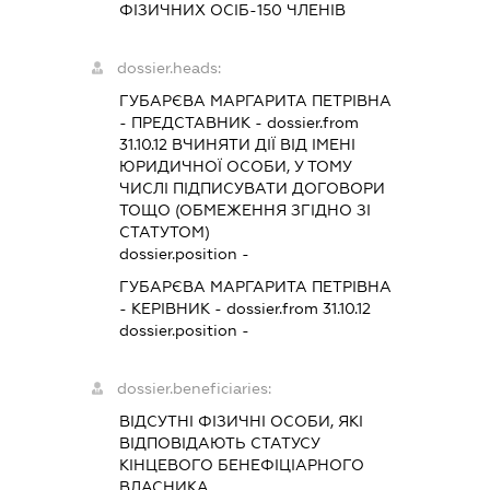
ФІЗИЧНИХ ОСІБ-150 ЧЛЕНІВ
dossier.heads:
ГУБАРЄВА МАРГАРИТА ПЕТРІВНА
-
ПРЕДСТАВНИК
- dossier.from
31.10.12
ВЧИНЯТИ ДІЇ ВІД ІМЕНІ
ЮРИДИЧНОЇ ОСОБИ, У ТОМУ
ЧИСЛІ ПІДПИСУВАТИ ДОГОВОРИ
ТОЩО (ОБМЕЖЕННЯ ЗГІДНО ЗІ
СТАТУТОМ)
dossier.position -
ГУБАРЄВА МАРГАРИТА ПЕТРІВНА
-
КЕРІВНИК
- dossier.from 31.10.12
dossier.position -
dossier.beneficiaries:
ВІДСУТНІ ФІЗИЧНІ ОСОБИ, ЯКІ
ВІДПОВІДАЮТЬ СТАТУСУ
КІНЦЕВОГО БЕНЕФІЦІАРНОГО
ВЛАСНИКА