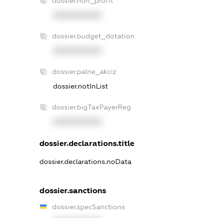
dossier.non_profit
XXXXXXXXXX
dossier.budget_dotation
XXXXXXXXXX
dossier.palne_akciz
dossier.notInList
dossier.bigTaxPayerReg
XXXXXXXXXX
dossier.declarations.title
dossier.declarations.noData
dossier.sanctions
dossier.specSanctions