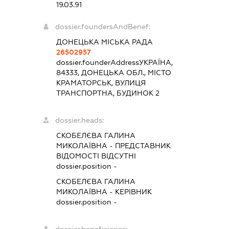
19.03.91
dossier.foundersAndBenef:
ДОНЕЦЬКА МІСЬКА РАДА
26502957
dossier.founderAddress
УКРАЇНА,
84333, ДОНЕЦЬКА ОБЛ., МІСТО
КРАМАТОРСЬК, ВУЛИЦЯ
ТРАНСПОРТНА, БУДИНОК 2
dossier.heads:
СКОБЕЛЄВА ГАЛИНА
МИКОЛАЇВНА
-
ПРЕДСТАВНИК
ВІДОМОСТІ ВІДСУТНІ
dossier.position -
СКОБЕЛЄВА ГАЛИНА
МИКОЛАЇВНА
-
КЕРІВНИК
dossier.position -
dossier.beneficiaries: