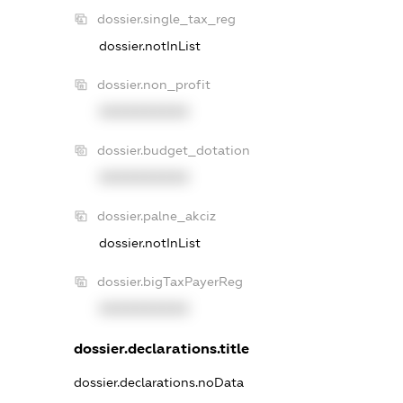
dossier.single_tax_reg
dossier.notInList
dossier.non_profit
XXXXXXXXXX
dossier.budget_dotation
XXXXXXXXXX
dossier.palne_akciz
dossier.notInList
dossier.bigTaxPayerReg
XXXXXXXXXX
dossier.declarations.title
dossier.declarations.noData