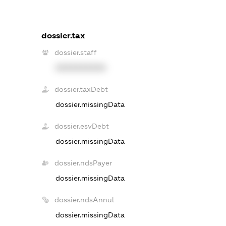
dossier.tax
dossier.staff
XXXXXXXXXX
dossier.taxDebt
dossier.missingData
dossier.esvDebt
dossier.missingData
dossier.ndsPayer
dossier.missingData
dossier.ndsAnnul
dossier.missingData