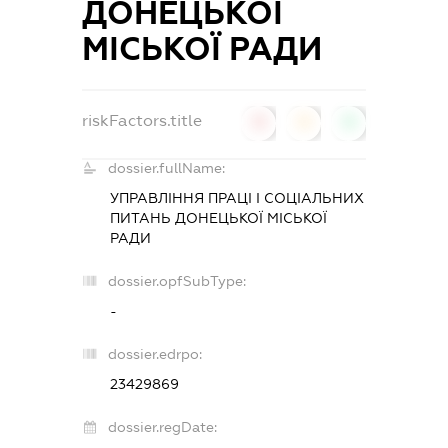
ДОНЕЦЬКОЇ
МІСЬКОЇ РАДИ
riskFactors.title
0
0
0
dossier.fullName:
УПРАВЛІННЯ ПРАЦІ І СОЦІАЛЬНИХ
ПИТАНЬ ДОНЕЦЬКОЇ МІСЬКОЇ
РАДИ
dossier.opfSubType:
-
dossier.edrpo:
23429869
dossier.regDate: