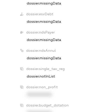
dossier.missingData
dossier.esvDebt
dossier.missingData
dossier.ndsPayer
dossier.missingData
dossier.ndsAnnul
dossier.missingData
dossier.single_tax_reg
dossier.notInList
dossier.non_profit
XXXXXXXXXX
dossier.budget_dotation