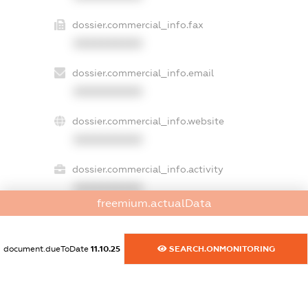
dossier.commercial_info.fax
XXXXXXXXXX
dossier.commercial_info.email
XXXXXXXXXX
dossier.commercial_info.website
XXXXXXXXXX
dossier.commercial_info.activity
XXXXXXXXXX
freemium.actualData
freemium.exampleText_1
document.dueToDate
11.10.25
SEARCH.ONMONITORING
freemium.exampleText_2
freemium.anonymousPerSearch2
FREEMIUM.DETAILS