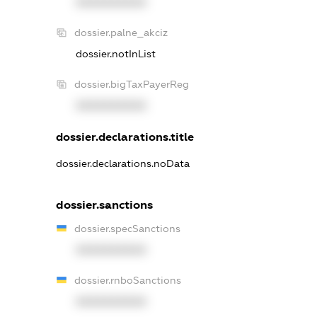
XXXXXXXXXX
dossier.palne_akciz
dossier.notInList
dossier.bigTaxPayerReg
XXXXXXXXXX
dossier.declarations.title
dossier.declarations.noData
dossier.sanctions
dossier.specSanctions
XXXXXXXXXX
dossier.rnboSanctions
XXXXXXXXXX