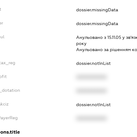
t
dossier.missingData
er
dossier.missingData
ul
Анульовано з 15.11.05 у зв'яз
року
Анульовано за рiшенням к
_tax_reg
dossier.notInList
ofit
XXXXXXXXXX
_dotation
XXXXXXXXXX
kciz
dossier.notInList
PayerReg
XXXXXXXXXX
ons.title