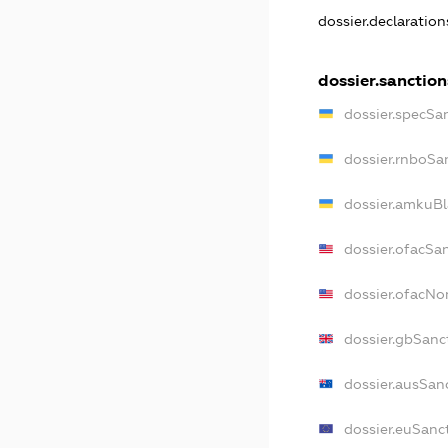
dossier.declaratio
dossier.sanction
dossier.specSa
dossier.rnboSa
dossier.amkuBl
dossier.ofacSa
dossier.ofacN
dossier.gbSanc
dossier.ausSan
dossier.euSanc