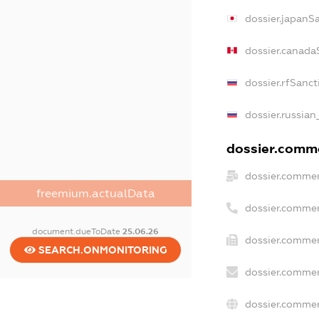
dossier.japanS
dossier.canada
dossier.rfSanct
dossier.russian
dossier.comme
dossier.commer
freemium.actualData
dossier.commer
document.dueToDate
25.06.26
dossier.commer
SEARCH.ONMONITORING
dossier.commer
dossier.commer