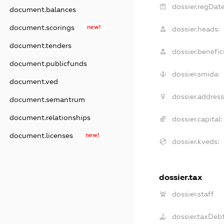
dossier.regDate
document.balances
document.scorings
new!
dossier.heads:
document.tenders
dossier.benefici
document.publicfunds
dossier.smida:
document.ved
dossier.address
document.semantrum
document.relationships
dossier.capital:
document.licenses
new!
dossier.kveds:
dossier.tax
dossier.staff
dossier.taxDeb