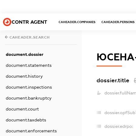
CONTR AGENT
CAHEADER.COMPANIES
CAHEADER.PERSONS
CAHEADER.SEARCH
ЮСЕНА
document.dossier
document.statements
document.history
dossier.title
document.inspections
dossier.fullNam
document.bankruptcy
document.court
dossier.opfSub
document.taxdebts
dossier.edrpo:
document.enforcements