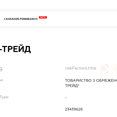
BETA
CAHEADER.PERSSEARCH
-ТРЕЙД
riskFactors.title
0
0
e:
ТОВАРИСТВО З ОБМЕЖЕН
ТРЕЙД"
Type:
-
23439626