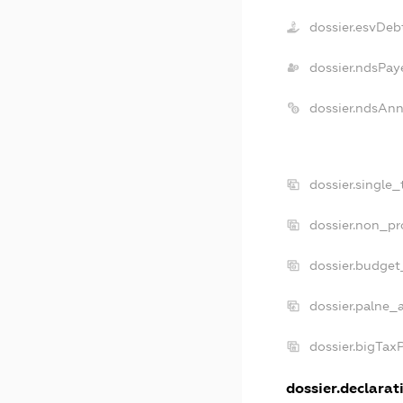
dossier.esvDeb
dossier.ndsPay
dossier.ndsAnn
dossier.single
dossier.non_pr
dossier.budget
dossier.palne_a
dossier.bigTax
dossier.declarati