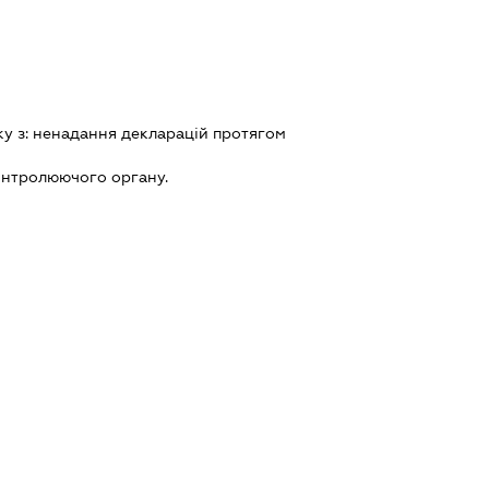
ку з:
ненадання декларацiй протягом
онтролюючого органу.